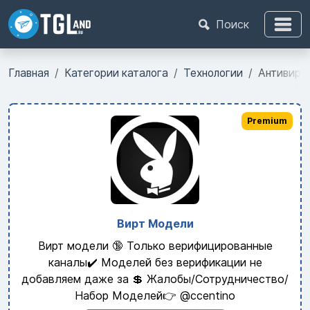
Поиск
Главная
Категории каталога
Технологии
Антивиру
Premium
Вирт Модели
Вирт модели 🔞 Только верифицированные
каналы✔️ Моделей без верификации не
добавляем даже за 💲 Жалобы/Сотрудничество/
Набор Моделей👉 @ccentino