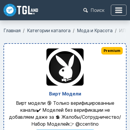
Поиск
Главная
Категории каталога
Мода и Красота
ИЛЬ
Premium
Вирт Модели
Вирт модели 🔞 Только верифицированные
каналы✔️ Моделей без верификации не
добавляем даже за 💲 Жалобы/Сотрудничество/
Набор Моделей👉 @ccentino