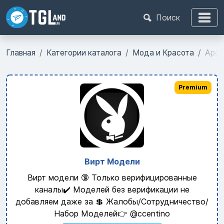
Поиск
Главная
Категории каталога
Мода и Красота
Аром
Premium
Вирт Модели
Вирт модели 🔞 Только верифицированные
каналы✔️ Моделей без верификации не
добавляем даже за 💲 Жалобы/Сотрудничество/
Набор Моделей👉 @ccentino