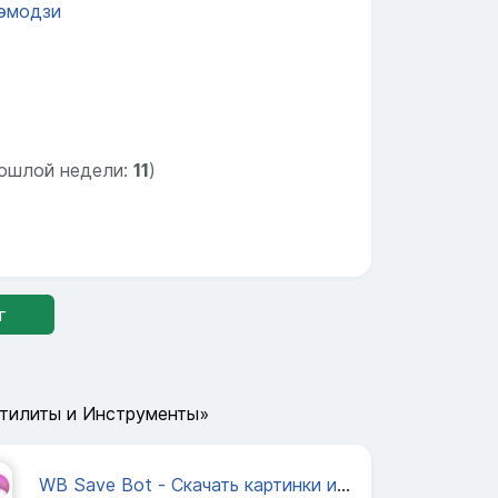
эмодзи
ошлой недели:
11
)
г
Утилиты и Инструменты»
WB Save Bot - Скачать картинки из карточки товара на Wildberries