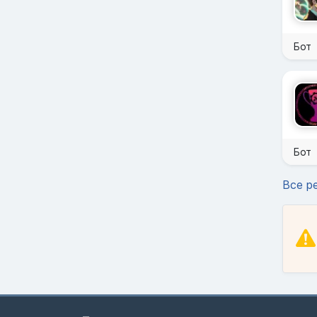
Бот
Бот
Все р