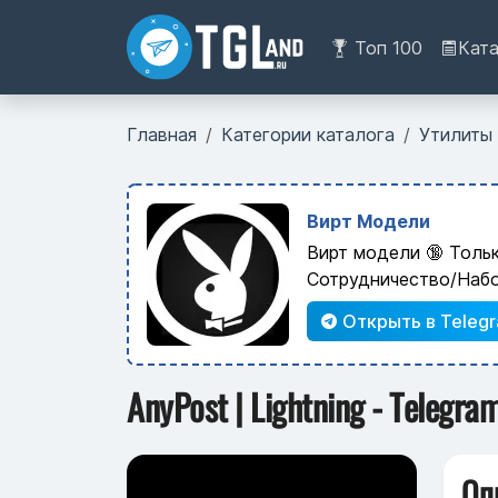
Топ 100
Кат
Главная
Категории каталога
Утилиты
Вирт Модели
Вирт модели 🔞 Толь
Сотрудничество/Наб
Открыть в Teleg
AnyPost | Lightning - Telegra
Оп