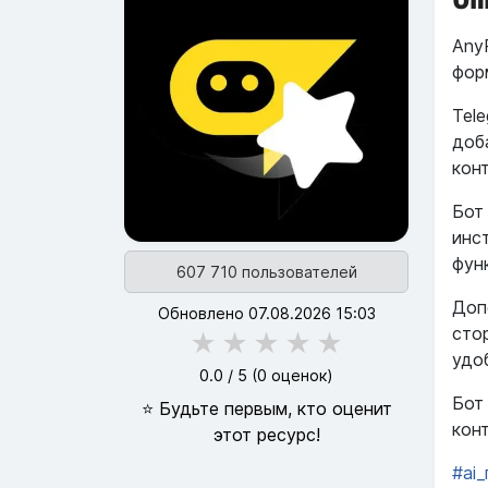
Any
фор
Tel
доб
кон
Бот
инс
фун
607 710 пользователей
Доп
Обновлено 07.08.2026 15:03
сто
★
★
★
★
★
удо
0.0
/ 5 (
0
оценок)
Бот
⭐ Будьте первым, кто оценит
кон
этот ресурс!
#ai