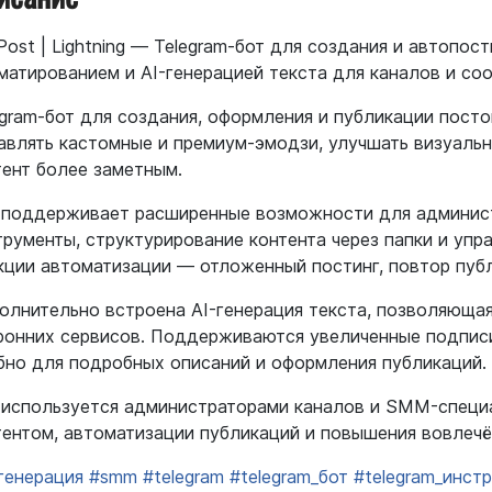
Post | Lightning — Telegram-бот для создания и автопос
матированием и AI-генерацией текста для каналов и со
egram-бот для создания, оформления и публикации посто
авлять кастомные и премиум-эмодзи, улучшать визуаль
тент более заметным.
 поддерживает расширенные возможности для админист
трументы, структурирование контента через папки и уп
кции автоматизации — отложенный постинг, повтор публ
олнительно встроена AI-генерация текста, позволяющая
ронних сервисов. Поддерживаются увеличенные подписи
бно для подробных описаний и оформления публикаций.
 используется администраторами каналов и SMM-специ
тентом, автоматизации публикаций и повышения вовлечё
_генерация
#smm
#telegram
#telegram_бот
#telegram_инст