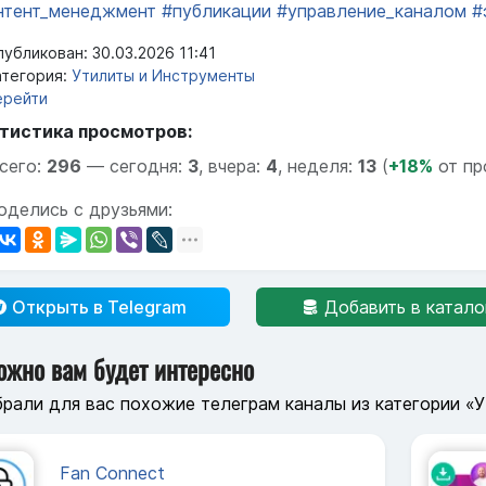
нтент_менеджмент
#публикации
#управление_каналом
#
убликован: 30.03.2026 11:41
тегория:
Утилиты и Инструменты
ерейти
тистика просмотров:
сего:
296
—
сегодня:
3
,
вчера:
4
,
неделя:
13
(
+18%
от пр
оделись с друзьями:
Открыть в Telegram
Добавить в катало
ожно вам будет интересно
рали для вас похожие телеграм каналы из категории «
Fan Connect