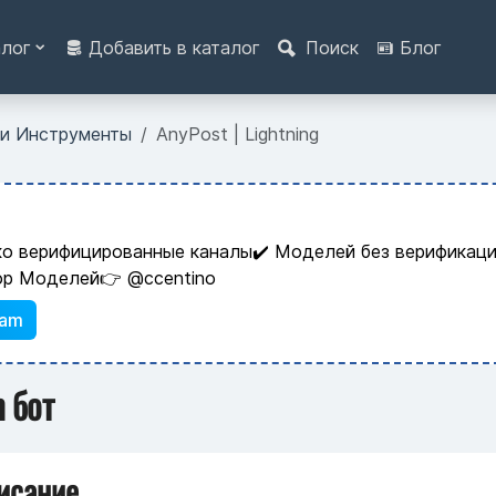
алог
Добавить в каталог
Поиск
Блог
 и Инструменты
AnyPost | Lightning
ко верифицированные каналы✔️ Моделей без верификаци
ор Моделей👉 @ccentino
ram
m бот
исание