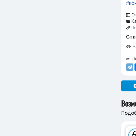
#ко
Оп
Ка
П
Ста
В
➦ П
Возм
Подоб