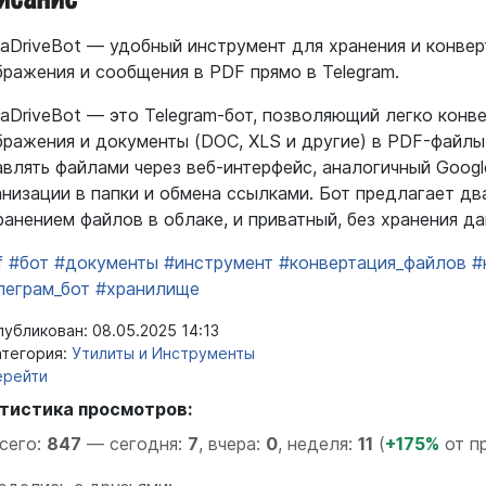
aDriveBot — удобный инструмент для хранения и конвер
бражения и сообщения в PDF прямо в Telegram.
aDriveBot — это Telegram-бот, позволяющий легко конв
бражения и документы (DOC, XLS и другие) в PDF-файл
авлять файлами через веб-интерфейс, аналогичный Google
анизации в папки и обмена ссылками. Бот предлагает дв
ранением файлов в облаке, и приватный, без хранения да
f
#бот
#документы
#инструмент
#конвертация_файлов
#
леграм_бот
#хранилище
убликован: 08.05.2025 14:13
тегория:
Утилиты и Инструменты
ерейти
тистика просмотров:
сего:
847
—
сегодня:
7
,
вчера:
0
,
неделя:
11
(
+175%
от п