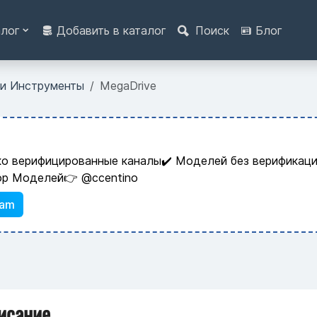
алог
Добавить в каталог
Поиск
Блог
 и Инструменты
MegaDrive
ко верифицированные каналы✔️ Моделей без верификаци
ор Моделей👉 @ccentino
ram
исание