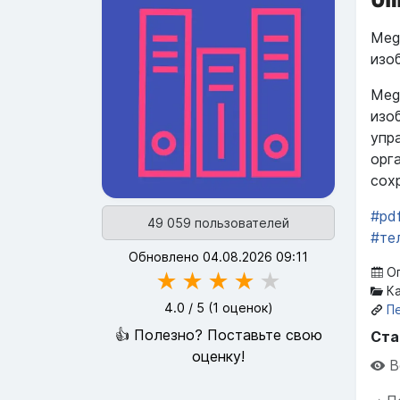
Meg
изо
Meg
изо
упр
орг
сох
#pd
49 059 пользователей
#те
Обновлено 04.08.2026 09:11
Оп
★
★
★
★
★
Ка
4.0
/ 5 (
1
оценок)
П
👍 Полезно? Поставьте свою
Ста
оценку!
В