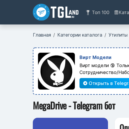
Топ 100
Кат
Главная
Категории каталога
Утилиты
Вирт Модели
Вирт модели 🔞 Толь
Сотрудничество/Наб
Открыть в Teleg
MegaDrive - Telegram бот
Оп