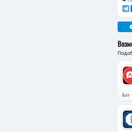
➦ П
Возм
Подоб
Бот