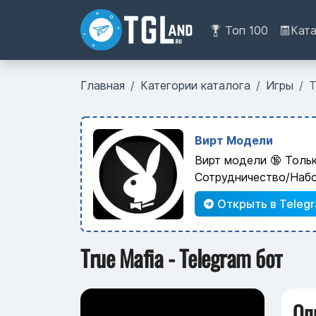
Топ 100
Кат
Главная
Категории каталога
Игры
T
Вирт Модели
Вирт модели 🔞 Толь
Сотрудничество/Наб
Открыть в Teleg
True Mafia - Telegram бот
Оп