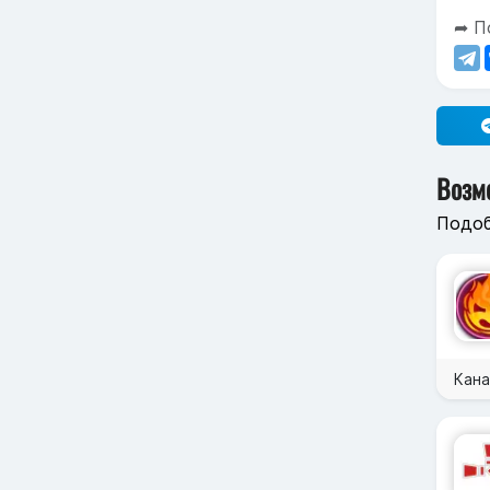
➦ П
Возм
Подоб
Кана