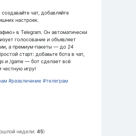
создавайте чат, добавляйте
ишних настроек.
афию» в Telegram. Он автоматически
низует голосование и объявляет
сии, а премиум‑пакеты — до 24
ростой старт: добавьте бота в чат,
gs и /game — бот сделает всё
 честную игру!
рам
#развлечение
#телеграм
ошлой недели:
45
)