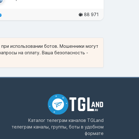
88 971
и при использовании ботов. Мошенники могут
запросы на оплату. Ваша безопасность -
Каталог телеграм каналов
TGLand
телеграм каналы, группы, боты в удобном
формате