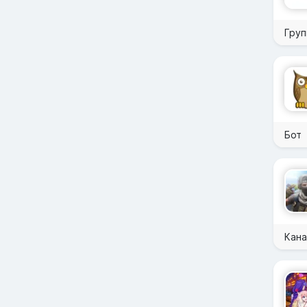
Груп
Бот
Кана