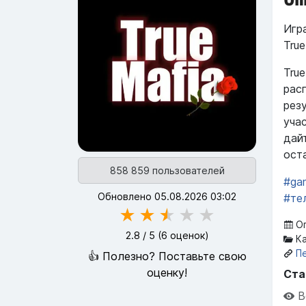
Игр
Tru
Tru
рас
рез
уча
дай
ост
858 859 пользователей
#ga
Обновлено 05.08.2026 03:02
#те
★
★
★
★
★
Оп
2.8
/ 5 (
6
оценок)
Ка
П
👍 Полезно? Поставьте свою
оценку!
Ста
В