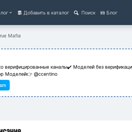
алог
Добавить в каталог
Поиск
Блог
rue Mafia
ко верифицированные каналы✔️ Моделей без верификаци
ор Моделей👉 @ccentino
ram
исание