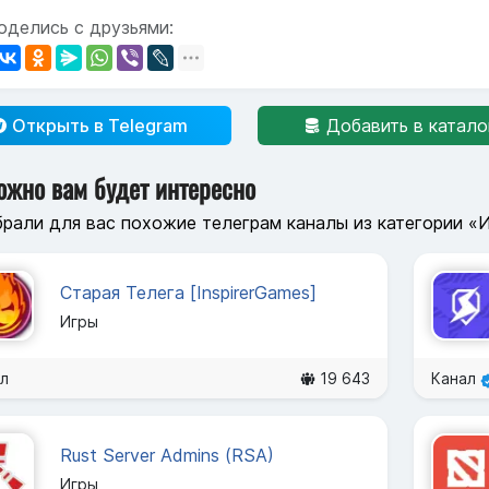
оделись с друзьями:
Открыть в Telegram
Добавить в катало
ожно вам будет интересно
рали для вас похожие телеграм каналы из категории «
Старая Телега [InspirerGames]
Игры
л
19 643
Канал
Rust Server Admins (RSA)
Игры