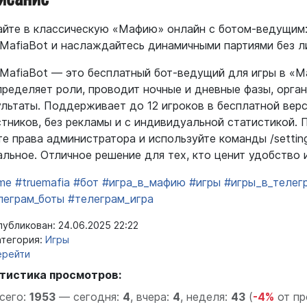
айте в классическую «Мафию» онлайн с ботом‑ведущим: 
eMafiaBot и наслаждайтесь динамичными партиями без л
eMafiaBot — это бесплатный бот‑ведущий для игры в «М
пределяет роли, проводит ночные и дневные фазы, орга
ультаты. Поддерживает до 12 игроков в бесплатной вер
стников, без рекламы и с индивидуальной статистикой. П
те права администратора и используйте команды /settin
альное. Отличное решение для тех, кто ценит удобство и
me
#truemafia
#бот
#игра_в_мафию
#игры
#игры_в_телег
леграм_боты
#телеграм_игра
убликован: 24.06.2025 22:22
тегория:
Игры
ерейти
тистика просмотров:
сего:
1953
—
сегодня:
4
,
вчера:
4
,
неделя:
43
(
-4%
от пр