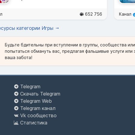
л
652 756
Канал
есурсы категории Игры
Будьте бдительны при вступлении в группы, сообщества ил
попытаться обмануть вас, предлагая фальшивые услуги или 
ваша забота!
Telegram
Скачать Telegram
Telegram Web
Telegram канал
Vk сообщество
Статистика