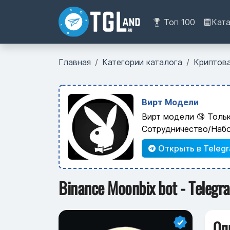
Топ 100
Кат
Главная
Категории каталога
Криптов
Вирт Модели
Вирт модели 🔞 Толь
Сотрудничество/Наб
Открыть в Teleg
Binance Moonbix bot - Telegr
Оп