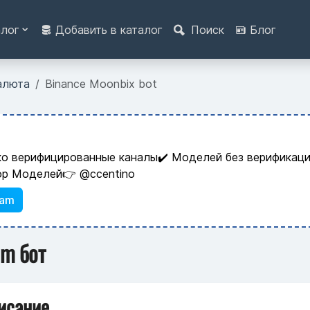
алог
Добавить в каталог
Поиск
Блог
алюта
Binance Moonbix bot
ко верифицированные каналы✔️ Моделей без верификаци
ор Моделей👉 @ccentino
ram
am бот
исание