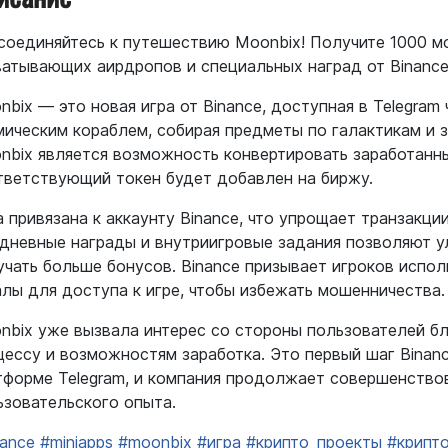
соединяйтесь к путешествию Moonbix! Получите 1000 мон
ватывающих аирдропов и специальных наград от Binance
bix — это новая игра от Binance, доступная в Telegram 
мическим кораблем, собирая предметы по галактикам и 
nbix является возможность конвертировать заработанны
тветствующий токен будет добавлен на биржу.
а привязана к аккаунту Binance, что упрощает транзакци
дневные награды и внутриигровые задания позволяют ул
учать больше бонусов. Binance призывает игроков испо
алы для доступа к игре, чтобы избежать мошенничества.
nbix уже вызвала интерес со стороны пользователей б
цессу и возможностям заработка. Это первый шаг Binance
тформе Telegram, и компания продолжает совершенство
ьзовательского опыта.
nance
#miniapps
#moonbix
#игра
#крипто_проекты
#крипт