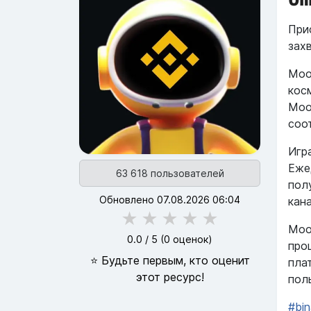
При
зах
Moon
кос
Moo
соо
Игр
Еже
63 618 пользователей
пол
Обновлено 07.08.2026 06:04
кан
★
★
★
★
★
Moo
0.0
/ 5 (
0
оценок)
про
⭐ Будьте первым, кто оценит
пла
этот ресурс!
пол
#bi