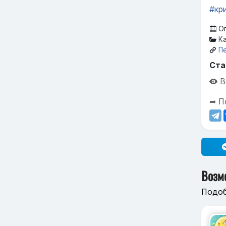
#кр
Оп
Ка
П
Ста
В
➦ П
Возм
Подоб