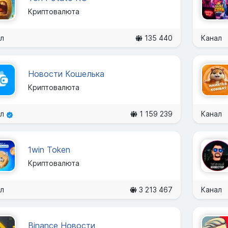
Криптовалюта
л
135 440
Канал
Новости Кошелька
Криптовалюта
ал
1 159 239
Канал
1win Token
Криптовалюта
л
3 213 467
Канал
Binance Новости