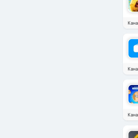
Кана
Кан
Кана