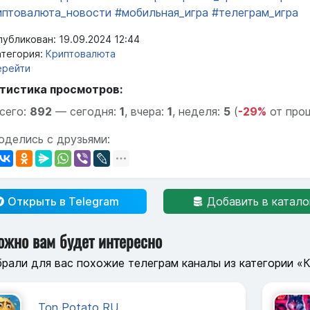
иптовалюта_новости
#мобильная_игра
#телеграм_игра
убликован: 19.09.2024 12:44
тегория:
Криптовалюта
ерейти
тистика просмотров:
сего:
892
—
сегодня:
1
,
вчера:
1
,
неделя:
5
(
-29%
от про
оделись с друзьями:
Открыть в Telegram
Добавить в катало
ожно вам будет интересно
рали для вас похожие телеграм каналы из категории «
Ton Potato RU