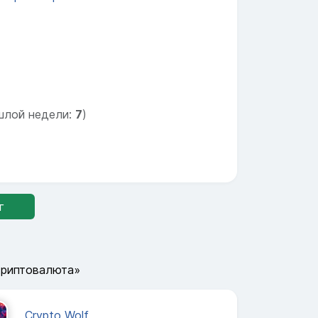
шлой недели:
7
)
г
Криптовалюта»
Crypto Wolf