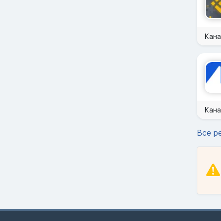
Кан
Кана
Все р