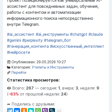
Проект позиционируется как универсальный AI-
ассистент для повседневных задач, обучения,
работы с контентом и автоматизации
информационного поиска непосредственно
внутри Telegram.
#ai_ассистент
#ai_инструменты
#chatgpt
#claude
#gemini
#perplexity
#telegram_бот
#генерация_контента
#искусственный_интеллект
#нейросети
Опубликован: 29.05.2026 10:27
Категория:
Утилиты и Инструменты
Перейти
Статистика просмотров:
Всего:
267
—
сегодня:
1
,
вчера:
3
,
неделя:
9
(
-63%
от прошлой недели:
24
)
➦ Поделись с друзьями: