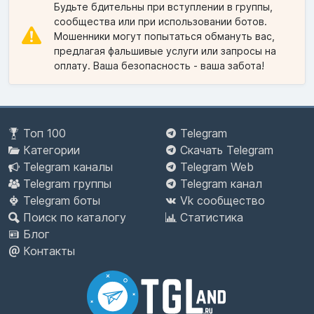
Будьте бдительны при вступлении в группы,
сообщества или при использовании ботов.
Мошенники могут попытаться обмануть вас,
предлагая фальшивые услуги или запросы на
оплату. Ваша безопасность - ваша забота!
Топ 100
Telegram
Категории
Скачать Telegram
Telegram каналы
Telegram Web
Telegram группы
Telegram канал
Telegram боты
Vk сообщество
Поиск по каталогу
Статистика
Блог
Контакты