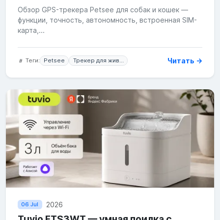
Обзор GPS-трекера Petsee для собак и кошек —
функции, точность, автономность, встроенная SIM-
карта,...
Читать →
Теги:
Petsee
Трекер для животных
2026
06 Jul
Tuvio FTS3WT — умная поилка с