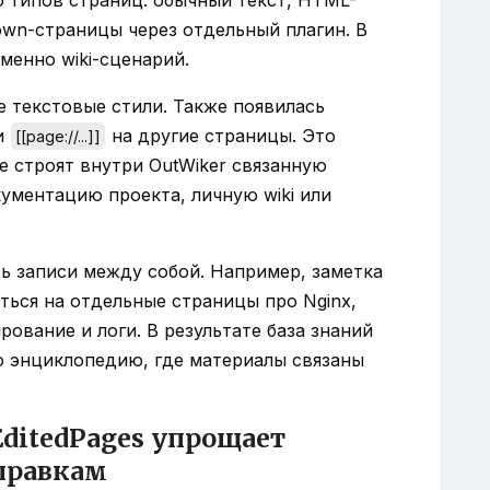
own-страницы через отдельный плагин. В
менно wiki-сценарий.
е текстовые стили. Также появилась
и
на другие страницы. Это
[[page://...]]
е строят внутри OutWiker связанную
кументацию проекта, личную wiki или
ь записи между собой. Например, заметка
ться на отдельные страницы про Nginx,
ование и логи. В результате база знаний
ю энциклопедию, где материалы связаны
ditedPages упрощает
правкам