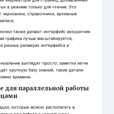
тых в режиме только для чтения. Это
ат черновики, справочники, архивные
записи.
конки также делают интерфейс аккуратнее
ая графика лучше масштабируется,
ри разных размерах интерфейса и
бновление выглядит просто: заметки легче
ведёт крупную базу знаний, такие детали
номию времени.
е для параллельной работы
ицами
ладки, которые можно располагать в
олезно при работе с несколькими