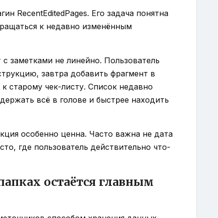
гин RecentEditedPages. Его задача понятна
вращаться к недавно изменённым
т с заметками не линейно. Пользователь
струкцию, завтра добавить фрагмент в
 к старому чек-листу. Список недавно
держать всё в голове и быстрее находить
нкция особенно ценна. Часто важна не дата
сто, где пользователь действительно что-
папках остаётся главным
аметочников способом хранения данных.