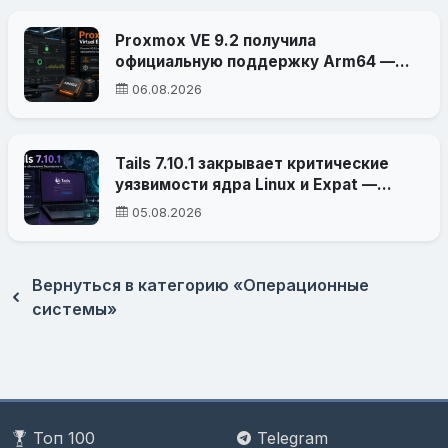
Proxmox VE 9.2 получила
официальную поддержку Arm64 —
платформа вышла за пределы x86-64
06.08.2026
Tails 7.10.1 закрывает критические
уязвимости ядра Linux и Expat —
атака могла привести к
05.08.2026
деанонимизации
Вернуться в категорию «Операционные
системы»
Топ 100
Telegram