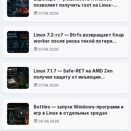
позволяет получить root на Linux-
хосте из гостевой VM
07.08.2026
Linux 7.2-rc7 — Btrfs возвращает fixup
worker после риска тихой потери
данных
07.08.2026
Linux 7.1.7 — Safe-RET на AMD Zen
получил защиту от инъекции
прерываний
07.08.2026
Bottles — запуск Windows-программ и
игр в Linux в отдельных средах
06.08.2026