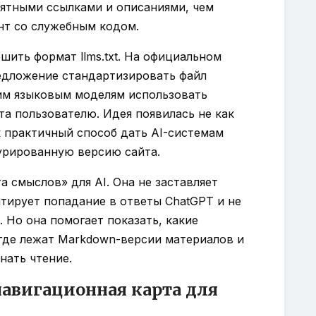
ятными ссылками и описаниями, чем
т со служебным кодом.
шить формат llms.txt. На официальном
едложение стандартизировать файл
им языковым моделям использовать
а пользователю. Идея появилась не как
к практичный способ дать AI-системам
урированную версию сайта.
та смыслов» для AI. Она не заставляет
нтирует попадание в ответы ChatGPT и не
 Но она помогает показать, какие
где лежат Markdown-версии материалов и
нать чтение.
 навигационная карта для