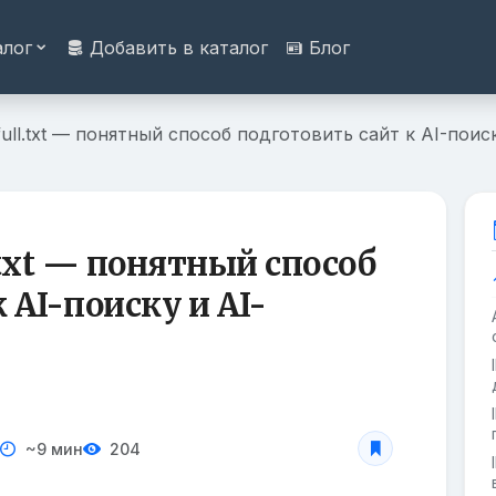
алог
Добавить в каталог
Блог
ms-full.txt — понятный способ подготовить сайт к AI-пои
l.txt — понятный способ
 AI-поиску и AI-
~9 мин
204