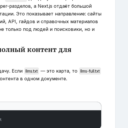
per-разделов, а Next.js отдаёт большой
ации. Это показывает направление: сайты
й, API, гайдов и справочных материалов
е только под людей и поисковики, но и
т полный контент для
дачу. Если
— это карта, то
llms.txt
llms-full.txt
онтента в одном документе.
t