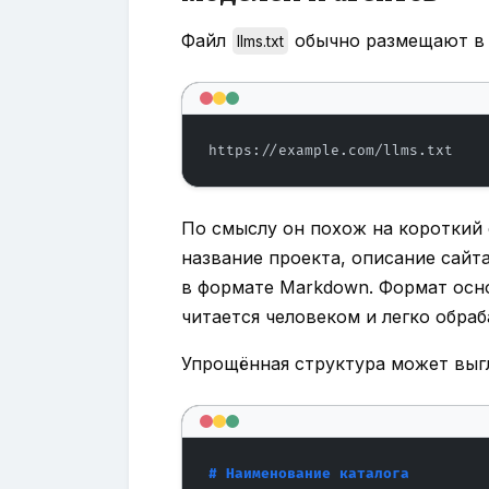
Файл
обычно размещают в 
llms.txt
https://example.com/llms.txt
По смыслу он похож на короткий 
название проекта, описание сайт
в формате Markdown. Формат осн
читается человеком и легко обра
Упрощённая структура может выгл
# Наименование каталога