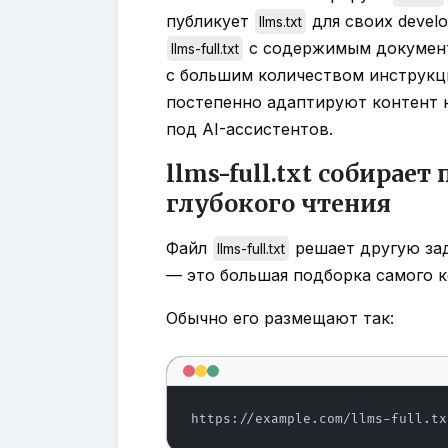
публикует
для своих develo
llms.txt
с содержимым документ
llms-full.txt
с большим количеством инструкци
постепенно адаптируют контент н
под AI-ассистентов.
llms-full.txt собирае
глубокого чтения
Файл
решает другую за
llms-full.txt
— это большая подборка самого к
Обычно его размещают так:
https://example.com/llms-full.tx