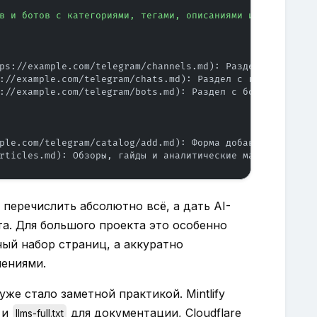
в и ботов с категориями, тегами, описаниями и подборками
ps://example.com/telegram/channels.md
://example.com/telegram/chats.md
://example.com/telegram/bots.md
): Раздел с ботами для ав
ple.com/telegram/catalog/add.md
rticles.md
): Обзоры, гайды и аналитические материалы.
 перечислить абсолютно всё, а дать AI-
а. Для большого проекта это особенно
ный набор страниц, а аккуратно
нениями.
же стало заметной практикой. Mintlify
и
для документации, Cloudflare
llms-full.txt