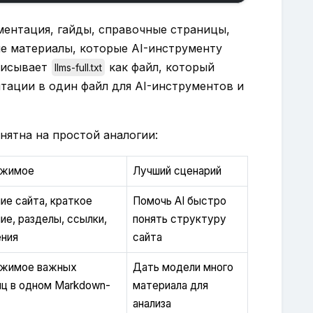
ментация, гайды, справочные страницы,
ие материалы, которые AI-инструменту
описывает
как файл, который
llms-full.txt
тации в один файл для AI-инструментов и
ятна на простой аналогии:
жимое
Лучший сценарий
ие сайта, краткое
Помочь AI быстро
ие, разделы, ссылки,
понять структуру
ения
сайта
жимое важных
Дать модели много
иц в одном Markdown-
материала для
анализа