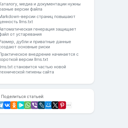
Каталогу, медиа и документации нужны
разные версии файла
Markdown-версии страниц повышают
ценность llms.txt
Автоматическая генерация защищает
файл от устаревания
Размер, дубли и приватные данные
создают основные риски
Практическое внедрение начинается с
короткой версии llms.txt
llms.txt становится частью новой
технической гигиены сайта
 Поделиться статьей: