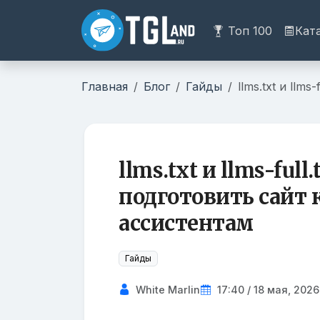
Топ 100
Кат
Главная
Блог
Гайды
llms.txt и ll
llms.txt и llms-ful
подготовить сайт к
ассистентам
Гайды
White Marlin
17:40 / 18 мая, 2026