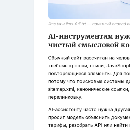
llms.txt и llms-full.txt — понятный способ
AI-инструментам нужн
чистый смысловой ко
Обычный сайт рассчитан на челове
хлебные крошки, стили, JavaScrip
повторяющиеся элементы. Для пои
потому что поисковые системы д
sitemap.xml, канонические ссылк
перелинковку.
AI-ассистенту часто нужна друга
просит модель объяснить докуме
тарифы, разобрать API или найти