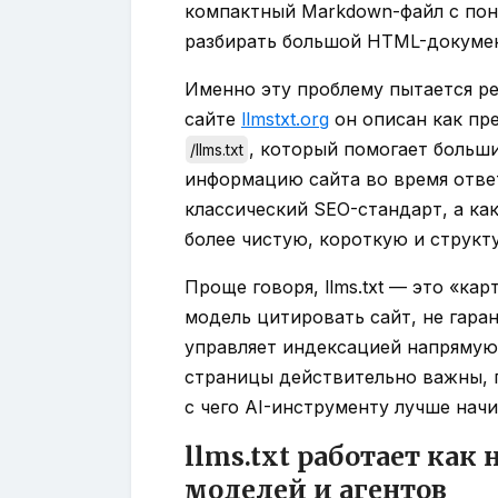
компактный Markdown-файл с пон
разбирать большой HTML-докумен
Именно эту проблему пытается ре
сайте
llmstxt.org
он описан как пр
, который помогает больш
/llms.txt
информацию сайта во время ответ
классический SEO-стандарт, а ка
более чистую, короткую и структ
Проще говоря, llms.txt — это «кар
модель цитировать сайт, не гара
управляет индексацией напрямую.
страницы действительно важны, 
с чего AI-инструменту лучше начи
llms.txt работает как
моделей и агентов