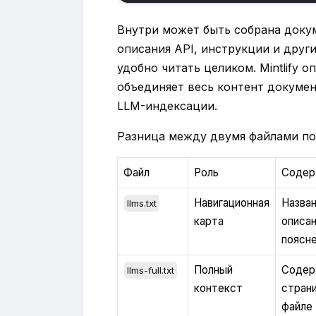
Внутри может быть собрана доку
описания API, инструкции и друг
удобно читать целиком. Mintlify 
объединяет весь контент докумен
LLM-индексации.
Разница между двумя файлами пон
Файл
Роль
Содер
Навигационная
Назван
llms.txt
карта
описан
поясн
Полный
Содер
llms-full.txt
контекст
стран
файле