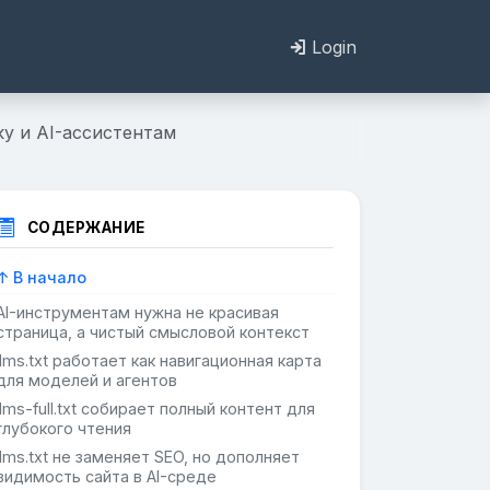
Login
ску и AI-ассистентам
СОДЕРЖАНИЕ
↑ В начало
AI-инструментам нужна не красивая
страница, а чистый смысловой контекст
llms.txt работает как навигационная карта
для моделей и агентов
llms-full.txt собирает полный контент для
глубокого чтения
llms.txt не заменяет SEO, но дополняет
видимость сайта в AI-среде