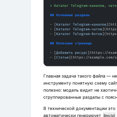
> Каталог Telegram-каналов, чато
## Основные разделы
-
 [
Каталог Telegram-каналов
](
htt
-
 [
Каталог Telegram-чатов
](
https
-
 [
Каталог Telegram-ботов
](
https
## Полезные страницы
-
 [
Добавить ресурс
](
https://exam
-
 [
Статьи
](
https://example.com/a
Главная задача такого файла — не
инструменту понятную схему сайт
полезно: модель видит не хаотич
сгруппированные разделы с пояс
В технической документации это у
автоматически генерирует
llms.txt