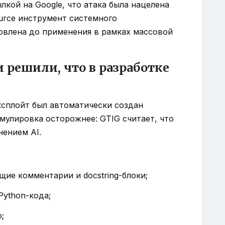
лкой на Google, что атака была нацелена
urce инструмент системного
овлена до применения в рамках массовой
 решили, что в разработке
эксплойт был автоматически создан
мулировка осторожнее: GTIG считает, что
нением AI.
ие комментарии и docstring-блоки;
Python-кода;
;