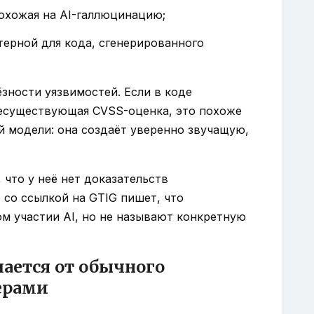
охожая на AI-галлюцинацию;
терной для кода, сгенерированного
зности уязвимостей. Если в коде
несуществующая CVSS-оценка, это похоже
й модели: она создаёт уверенно звучащую,
 что у неё нет доказательств
 со ссылкой на GTIG пишет, что
м участии AI, но не называют конкретную
чается от обычного
ерами