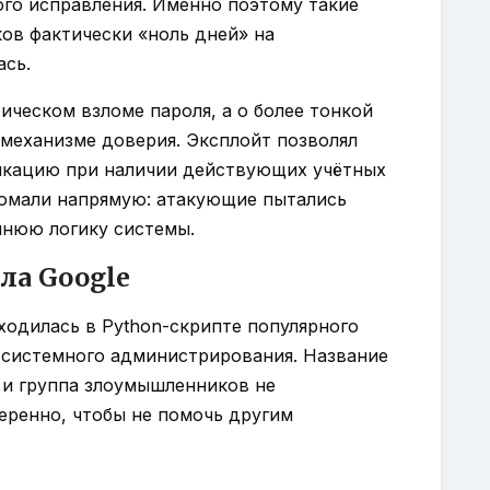
ого исправления. Именно поэтому такие
ков фактически «ноль дней» на
ась.
сическом взломе пароля, а о более тонкой
механизме доверия. Эксплойт позволял
икацию при наличии действующих учётных
ломали напрямую: атакующие пытались
нюю логику системы.
ла Google
ходилась в Python-скрипте популярного
я системного администрирования. Название
 и группа злоумышленников не
еренно, чтобы не помочь другим