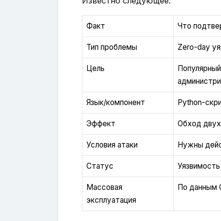
Известно следующее:
Факт
Что подтв
Тип проблемы
Zero-day у
Цель
Популярный
администри
Язык/компонент
Python-скр
Эффект
Обход двух
Условия атаки
Нужны дей
Статус
Уязвимость
Массовая
По данным 
эксплуатация