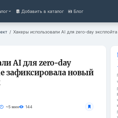
алог
Добавить в каталог
Блог
ект
Хакеры использовали AI для zero-day эксплойт
ли AI для zero-day
le зафиксировала новый
к
~5 мин
144