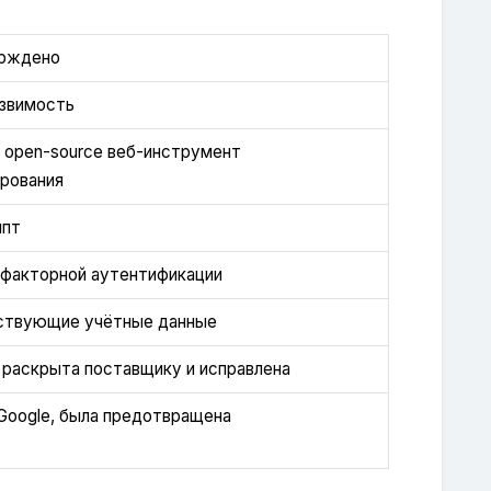
ерждено
язвимость
 open-source веб-инструмент
рования
ипт
факторной аутентификации
ствующие учётные данные
 раскрыта поставщику и исправлена
Google, была предотвращена