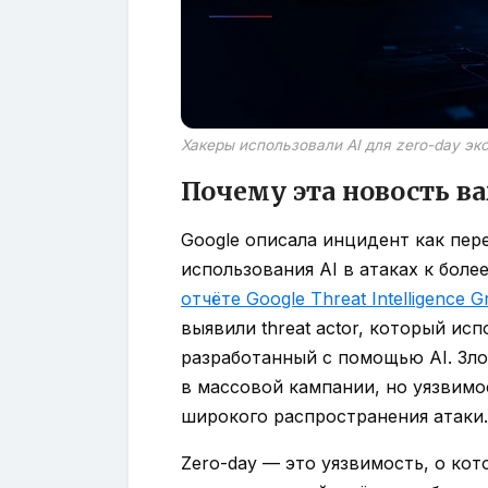
Хакеры использовали AI для zero-day эк
Почему эта новость в
Google описала инцидент как пер
использования AI в атаках к бол
отчёте Google Threat Intelligence 
выявили threat actor, который ис
разработанный с помощью AI. Зл
в массовой кампании, но уязвимо
широкого распространения атаки.
Zero-day — это уязвимость, о кот