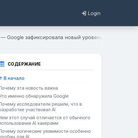
Login
а — Google зафиксировала новый уровень кибератак
СОДЕРЖАНИЕ
↑ В начало
Почему эта новость важна
Что именно обнаружила Google
Почему исследователи решили, что в
разработке участвовал AI
Чем этот случай отличается от обычного
использования AI хакерами
Почему логические уязвимости особенно
удобны для AI