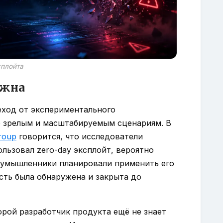
сплойта
ажна
еход от экспериментального
ее зрелым и масштабируемым сценариям. В
Group
говорится, что исследователи
пользовал zero-day эксплойт, вероятно
оумышленники планировали применить его
сть была обнаружена и закрыта до
орой разработчик продукта ещё не знает