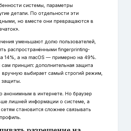
обенности системы, параметры
угие детали. По отдельности эти
идными, но вместе они превращаются в
ечаток».
аничения уменьшают долю пользователей,
ь распространёнными fingerprinting-
на 14%, а на macOS — примерно на 49%.
 сам принцип: дополнительная защита
то вручную выбирает самый строгий режим,
 защиты.
ю анонимным в интернете. Но браузер
ьше лишней информации о системе, а
 сетям становится сложнее связывать
профиль.
ашивать разрешение на