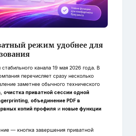
риватный режим удобнее для
зования
я стабильного канала 19 мая 2026 года. В
омпания перечисляет сразу несколько
вление заметнее обычного технического
а
,
очистка приватной сессии одной
gerprinting
,
объединение PDF в
ервных копий профиля
и
новые функции
ение — кнопка завершения приватной