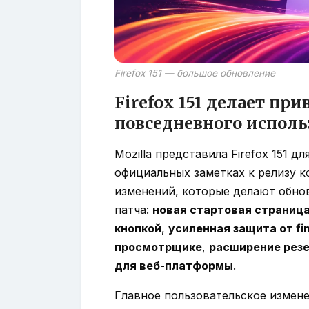
Firefox 151 — большое обновление
Firefox 151 делает п
повседневного исполь
Mozilla представила Firefox 151 дл
официальных заметках к релизу к
изменений, которые делают обно
патча:
новая стартовая страниц
кнопкой
,
усиленная защита от fin
просмотрщике
,
расширение рез
для веб-платформы
.
Главное пользовательское измен