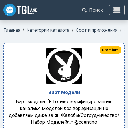
Поиск
Главная
Категории каталога
Софт и приложения
As
Premium
Вирт Модели
Вирт модели 🔞 Только верифицированные
каналы✔️ Моделей без верификации не
добавляем даже за 💲 Жалобы/Сотрудничество/
Набор Моделей👉 @ccentino