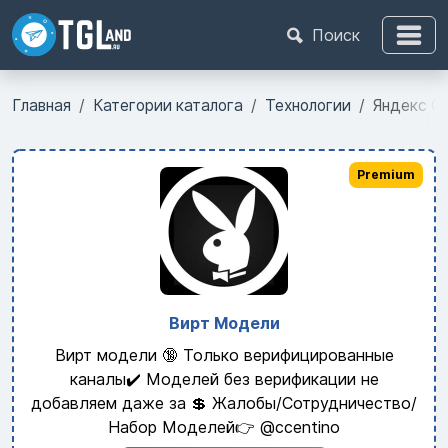
Поиск
Главная
Категории каталога
Технологии
Яндекс Ст
Premium
Вирт Модели
Вирт модели 🔞 Только верифицированные
каналы✔️ Моделей без верификации не
добавляем даже за 💲 Жалобы/Сотрудничество/
Набор Моделей👉 @ccentino