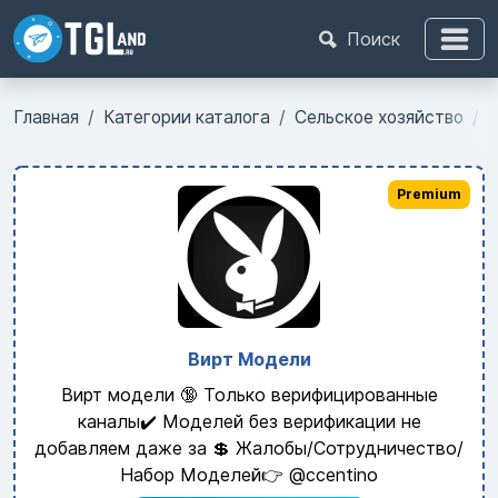
Поиск
Главная
Категории каталога
Сельское хозяйство
О
Premium
Вирт Модели
Вирт модели 🔞 Только верифицированные
каналы✔️ Моделей без верификации не
добавляем даже за 💲 Жалобы/Сотрудничество/
Набор Моделей👉 @ccentino