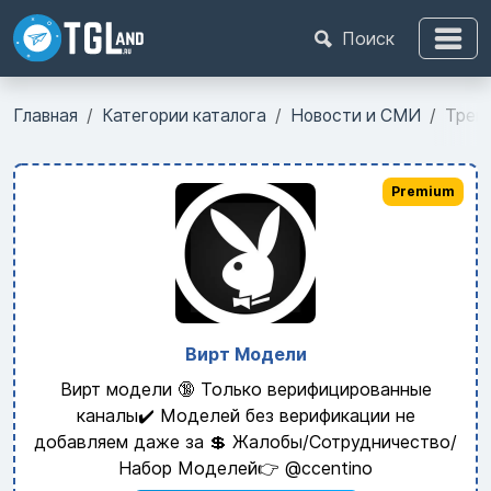
Поиск
Главная
Категории каталога
Новости и СМИ
Трен
Premium
Вирт Модели
Вирт модели 🔞 Только верифицированные
каналы✔️ Моделей без верификации не
добавляем даже за 💲 Жалобы/Сотрудничество/
Набор Моделей👉 @ccentino