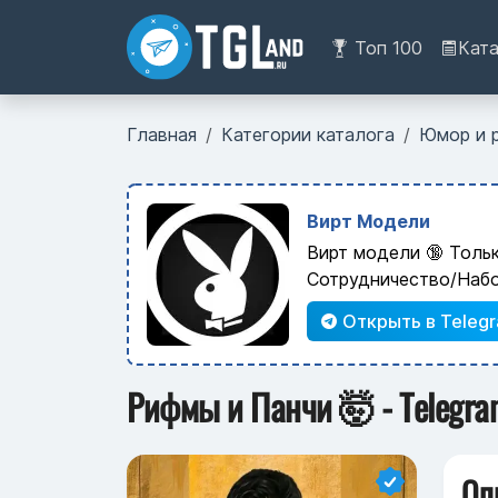
Топ 100
Кат
Главная
Категории каталога
Юмор и 
Вирт Модели
Вирт модели 🔞 Толь
Сотрудничество/Наб
Открыть в Teleg
Рифмы и Панчи 🤯 - Telegra
Оп