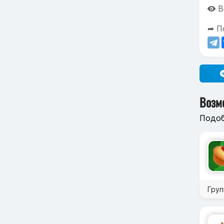
В
➦ П
Возм
Подоб
Гру