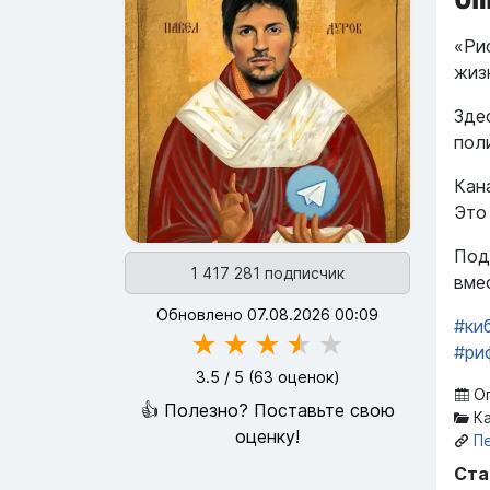
«Ри
жиз
Зде
пол
Кан
Это
Под
1 417 281 подписчик
вме
Обновлено 07.08.2026 00:09
#ки
★
★
★
★
★
#ри
3.5
/ 5 (
63
оценок)
Оп
👍 Полезно? Поставьте свою
Ка
оценку!
П
Ста