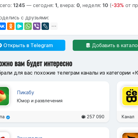
сего:
1245
—
сегодня:
1
,
вчера:
0
,
неделя:
10
(
-33%
от п
оделись с друзьями:
Открыть в Telegram
Добавить в катало
ожно вам будет интересно
рали для вас похожие телеграм каналы из категории «
Пикабу
Юмор и развлечения
ппа
257 090
Канал