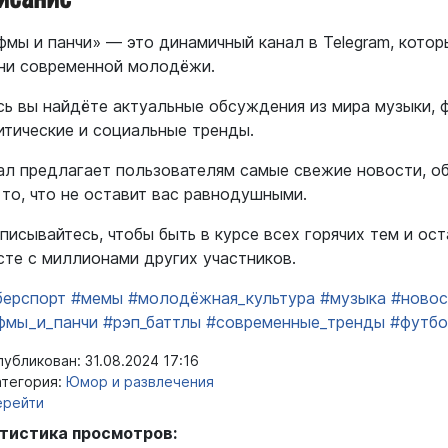
фмы и панчи» — это динамичный канал в Telegram, кото
ни современной молодёжи.
сь вы найдёте актуальные обсуждения из мира музыки, ф
итические и социальные тренды.
ал предлагает пользователям самые свежие новости, об
 то, что не оставит вас равнодушными.
писывайтесь, чтобы быть в курсе всех горячих тем и ос
сте с миллионами других участников.
берспорт
#мемы
#молодёжная_культура
#музыка
#новос
фмы_и_панчи
#рэп_баттлы
#современные_тренды
#футб
убликован: 31.08.2024 17:16
тегория:
Юмор и развлечения
ерейти
тистика просмотров: