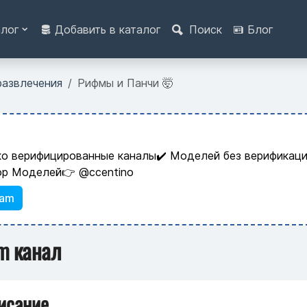
алог
Добавить в каталог
Поиск
Блог
развлечения
Рифмы и Панчи 🤯
ко верифицированные каналы✔️ Моделей без верификаци
ор Моделей👉 @ccentino
ram
m канал
исание