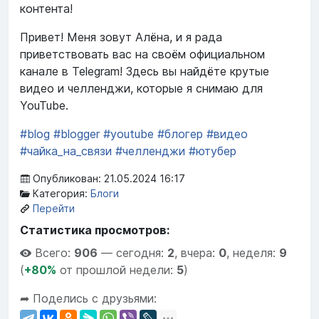
контента!
Привет! Меня зовут Алёна, и я рада
приветствовать вас на своём официальном
канале в Telegram! Здесь вы найдёте крутые
видео и челленджи, которые я снимаю для
YouTube.
#blog
#blogger
#youtube
#блогер
#видео
#чайка_на_связи
#челленджи
#ютубер
Опубликован: 21.05.2024 16:17
Категория:
Блоги
Перейти
Статистика просмотров:
Всего:
906
—
сегодня:
2
,
вчера:
0
,
неделя:
9
(
+80%
от прошлой недели:
5
)
➦ Поделись с друзьями: