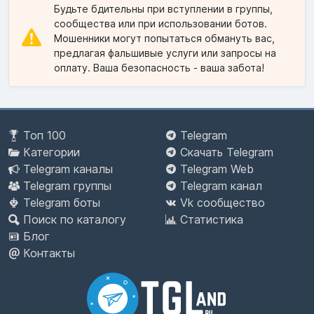
Будьте бдительны при вступлении в группы,
сообщества или при использовании ботов.
Мошенники могут попытаться обмануть вас,
предлагая фальшивые услуги или запросы на
оплату. Ваша безопасность - ваша забота!
Топ 100
Telegram
Категории
Скачать Telegram
Telegram каналы
Telegram Web
Telegram группы
Telegram канал
Telegram боты
Vk сообщество
Поиск по каталогу
Статистика
Блог
Контакты