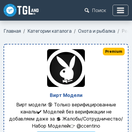
Поиск
Главная
Категории каталога
Охота и рыбалка
Реал
Premium
Вирт Модели
Вирт модели 🔞 Только верифицированные
каналы✔️ Моделей без верификации не
добавляем даже за 💲 Жалобы/Сотрудничество/
Набор Моделей👉 @ccentino