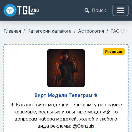
Поиск
Главная
Категории каталога
Астрология
РАСКЛАД
Premium
Вирт Модели Телеграм ⚜️
⚜️ Каталог вирт моделей телеграм, у нас самые
красивые, реальные и опытные модели🔞 По
вопросам набора моделей, жалоб и любого
вида рекламы: @Genzuis