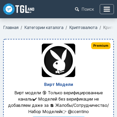
Поиск
Главная
Категории каталога
Криптовалюта
Крипто
Premium
Вирт Модели
Вирт модели 🔞 Только верифицированные
каналы✔️ Моделей без верификации не
добавляем даже за 💲 Жалобы/Сотрудничество/
Набор Моделей👉 @ccentino