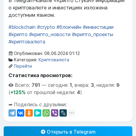
В Telegram-канале «Крипто Стукач» информация
о криптовалюте и инвестициях изложена
доступным языком.
#blockchain
#crypto
#блокчейн
#инвестиции
#крипто
#крипто_новости
#крипто_проекты
#криптовалюта
Опубликован: 08.06.2024 01:12
Категория:
Криптовалюта
Перейти
Статистика просмотров:
Всего:
791
—
сегодня:
1
,
вчера:
3
,
неделя:
9
(
+125%
от прошлой недели:
4
)
➦ Поделись с друзьями:
Открыть в Telegram