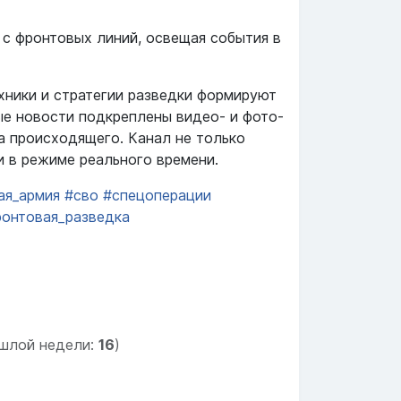
с фронтовых линий, освещая события в
хники и стратегии разведки формируют
ые новости подкреплены видео- и фото-
 происходящего. Канал не только
и в режиме реального времени.
ая_армия
#сво
#спецоперации
онтовая_разведка
шлой недели:
16
)