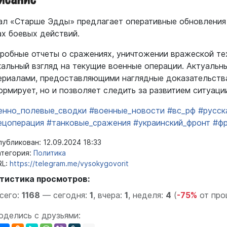
ал «Старше Эдды» предлагает оперативные обновления 
ах боевых действий.
робные отчеты о сражениях, уничтожении вражеской те
кальный взгляд на текущие военные операции. Актуальн
ериалами, предоставляющими наглядные доказательства
ормирует, но и позволяет следить за развитием ситуаци
енно_полевые_сводки
#военные_новости
#вс_рф
#русск
ецоперация
#танковые_сражения
#украинский_фронт
#фр
убликован: 12.09.2024 18:33
тегория:
Политика
L:
https://telegram.me/vysokygovorit
тистика просмотров:
сего:
1168
—
сегодня:
1
,
вчера:
1
,
неделя:
4
(
-75%
от про
оделись с друзьями: