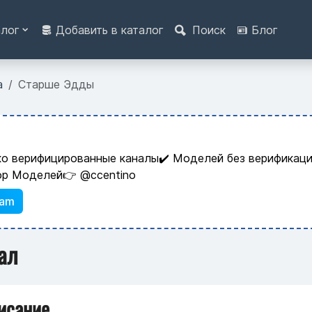
алог
Добавить в каталог
Поиск
Блог
а
Старше Эдды
ко верифицированные каналы✔️ Моделей без верификаци
ор Моделей👉 @ccentino
ram
ал
исание