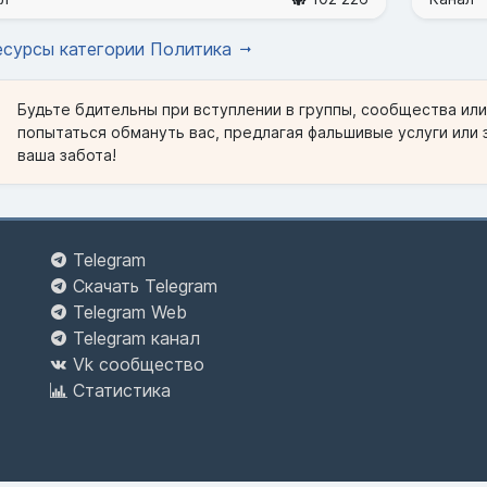
есурсы категории Политика
Будьте бдительны при вступлении в группы, сообщества ил
попытаться обмануть вас, предлагая фальшивые услуги или 
ваша забота!
Telegram
Скачать Telegram
Telegram Web
Telegram канал
Vk сообщество
Статистика