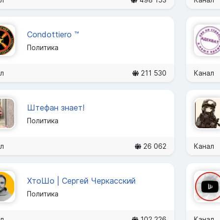
Condottiero ™
Политика
л
211 530
Канал
Штефан знает!
Политика
л
26 062
Канал
ХтоШо | Сергей Черкасский
Политика
л
102 226
Канал