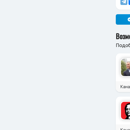
Возм
Подоб
Кан
Кана