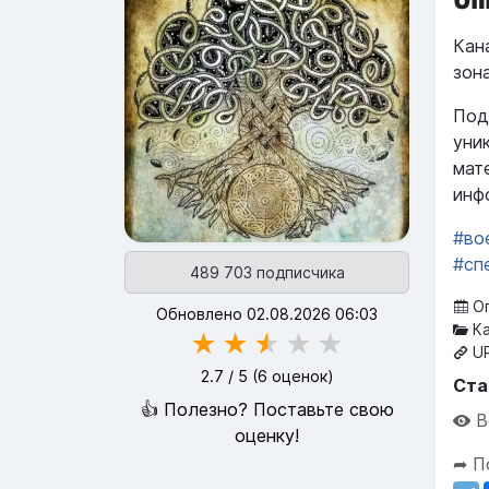
Кан
зон
Под
уни
мат
инф
#во
#сп
489 703 подписчика
Оп
Обновлено 02.08.2026 06:03
Ка
★
★
★
★
★
UR
2.7
/ 5 (
6
оценок)
Ста
👍 Полезно? Поставьте свою
В
оценку!
➦ П