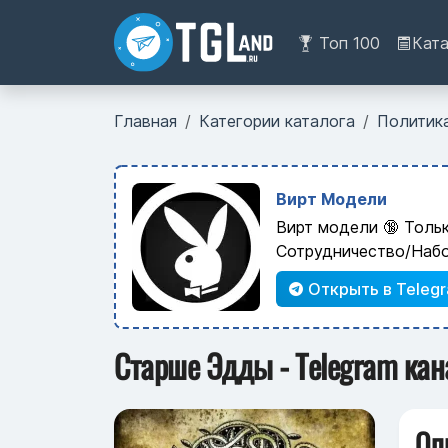
Топ 100
Кат
Главная
Категории каталога
Политик
Вирт Модели
Вирт модели 🔞 Толь
Сотрудничество/Наб
Открыть в Teleg
Старше Эдды - Telegram кан
Оп