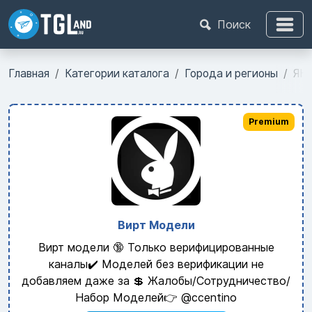
Поиск
Главная
Категории каталога
Города и регионы
ЯН
Premium
Вирт Модели
Вирт модели 🔞 Только верифицированные
каналы✔️ Моделей без верификации не
добавляем даже за 💲 Жалобы/Сотрудничество/
Набор Моделей👉 @ccentino