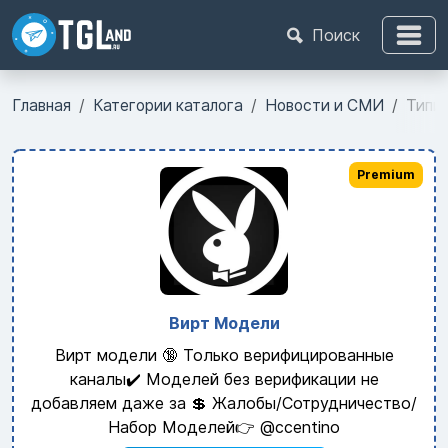
Поиск
Главная
Категории каталога
Новости и СМИ
Типи
Premium
Вирт Модели
Вирт модели 🔞 Только верифицированные
каналы✔️ Моделей без верификации не
добавляем даже за 💲 Жалобы/Сотрудничество/
Набор Моделей👉 @ccentino