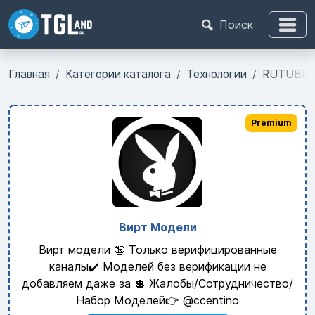
Поиск
Главная
Категории каталога
Технологии
RUTUBE. 
Premium
Вирт Модели
Вирт модели 🔞 Только верифицированные
каналы✔️ Моделей без верификации не
добавляем даже за 💲 Жалобы/Сотрудничество/
Набор Моделей👉 @ccentino