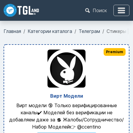
Поиск
Главная
Категории каталога
Телеграм
Стикеры | T
Premium
Вирт Модели
Вирт модели 🔞 Только верифицированные
каналы✔️ Моделей без верификации не
добавляем даже за 💲 Жалобы/Сотрудничество/
Набор Моделей👉 @ccentino