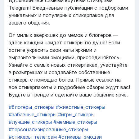
Вдохновитесь самыми крутыми стикерами
Telegram! Ежедневные публикации с подборками
уникальных и популярных стикерпаков для
вашего общения.
От милых зверюшек до мемов и блогеров —
здесь каждый найдет стикеры по душе! Если
хотите украсить свои чаты яркими и
выразительными эмоциями, присоединяйтесь.
Узнайте о самых новых стикерпаках, участвуйте
в розыгрышах и создавайте собственные
стикеры с помощью ботов. Прямые ссылки на
все стикерпакеты и подробные обзоры ждут вас!
Будьте в тренде и сделайте ваше общение ярче.
#блогеры_стикеры
#животные_стикеры
#забавные_стикеры
#игры_стикеры
#лучшие_стикеры
#мемные_стикеры
#персонализированные_стикеры
#стикеры_телеграм
#стикеры_эмодзи