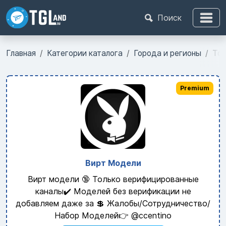
Поиск
Главная
Категории каталога
Города и регионы
Тор
Premium
Вирт Модели
Вирт модели 🔞 Только верифицированные
каналы✔️ Моделей без верификации не
добавляем даже за 💲 Жалобы/Сотрудничество/
Набор Моделей👉 @ccentino