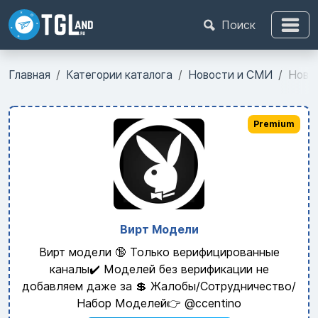
Поиск
Главная
Категории каталога
Новости и СМИ
Нова
Premium
Вирт Модели
Вирт модели 🔞 Только верифицированные
каналы✔️ Моделей без верификации не
добавляем даже за 💲 Жалобы/Сотрудничество/
Набор Моделей👉 @ccentino