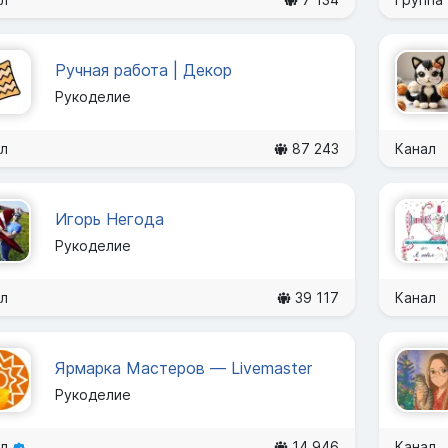
Ручная работа | Декор
Рукоделие
л
87 243
Канал
Игорь Негода
Рукоделие
л
39 117
Канал
Ярмарка Мастеров — Livemaster
Рукоделие
ал
14 946
Канал