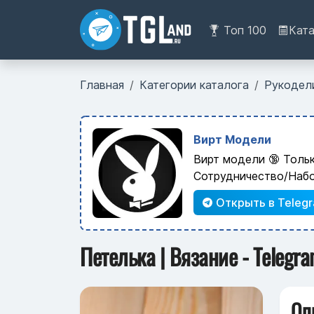
Топ 100
Кат
Главная
Категории каталога
Рукодел
Вирт Модели
Вирт модели 🔞 Толь
Сотрудничество/Наб
Открыть в Teleg
Петелька | Вязание - Telegr
Оп