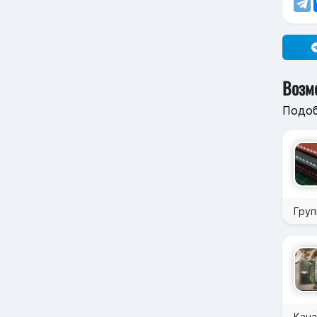
Возм
Подоб
Груп
Кана