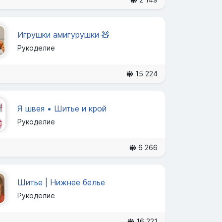
Игрушки амигурушки 🧸
Рукоделие
15 224
Я швея • Шитье и крой
Рукоделие
6 266
Шитье | Нижнее белье
Рукоделие
16 221