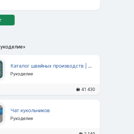
г
Рукоделие»
Каталог швейных производств | Швейные производства | чат
Рукоделие
41 430
Чат кукольников
Рукоделие
2 149