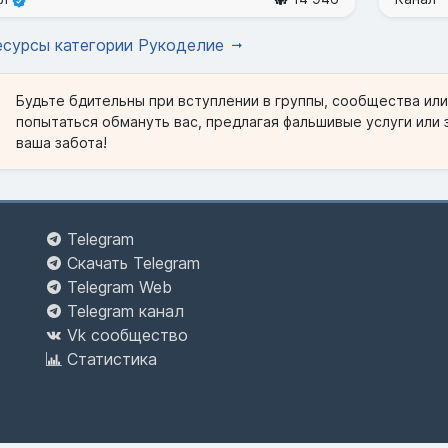
есурсы категории Рукоделие
Будьте бдительны при вступлении в группы, сообщества ил
попытаться обмануть вас, предлагая фальшивые услуги или 
ваша забота!
Telegram
Скачать Telegram
Telegram Web
Telegram канал
Vk сообщество
Статистика