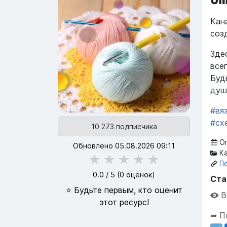
Кан
соз
Зде
все
Буд
душ
#вя
#сх
10 273 подписчика
Оп
Обновлено 05.08.2026 09:11
Ка
★
★
★
★
★
П
0.0
/ 5 (
0
оценок)
Ста
⭐ Будьте первым, кто оценит
В
этот ресурс!
➦ П