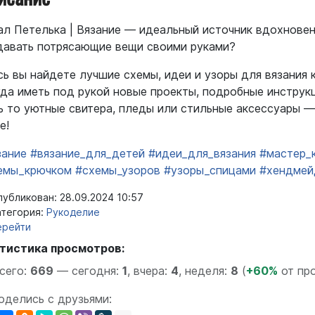
ал Петелька | Вязание — идеальный источник вдохновен
давать потрясающие вещи своими руками?
сь вы найдете лучшие схемы, идеи и узоры для вязания 
гда иметь под рукой новые проекты, подробные инструкц
ь то уютные свитера, пледы или стильные аксессуары —
е!
зание
#вязание_для_детей
#идеи_для_вязания
#мастер_
емы_крючком
#схемы_узоров
#узоры_спицами
#хендмей
убликован: 28.09.2024 10:57
тегория:
Рукоделие
ерейти
тистика просмотров:
сего:
669
—
сегодня:
1
,
вчера:
4
,
неделя:
8
(
+60%
от пр
оделись с друзьями: