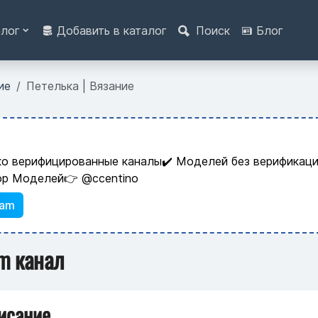
алог
Добавить в каталог
Поиск
Блог
ие
Петелька | Вязание
ко верифицированные каналы✔️ Моделей без верификаци
ор Моделей👉 @ccentino
ram
am канал
исание