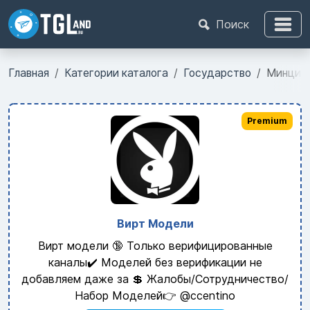
Поиск
Главная
Категории каталога
Государство
Минциф
Premium
Вирт Модели
Вирт модели 🔞 Только верифицированные
каналы✔️ Моделей без верификации не
добавляем даже за 💲 Жалобы/Сотрудничество/
Набор Моделей👉 @ccentino