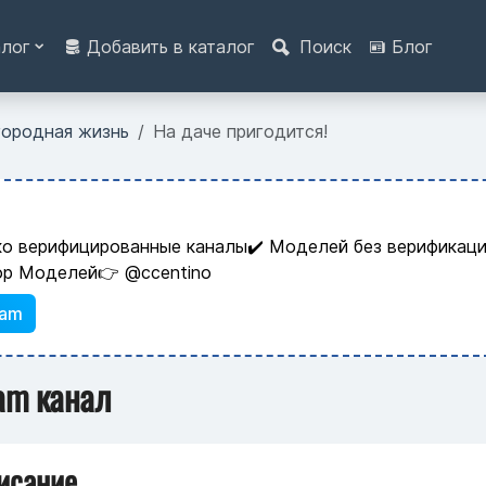
алог
Добавить в каталог
Поиск
Блог
городная жизнь
На даче пригодится!
ко верифицированные каналы✔️ Моделей без верификаци
ор Моделей👉 @ccentino
ram
ram канал
исание