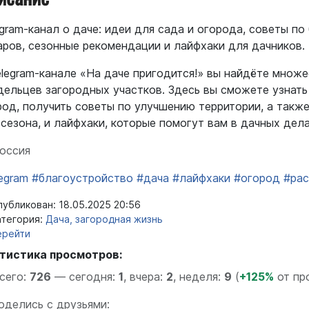
egram-канал о даче: идеи для сада и огорода, советы по
аров, сезонные рекомендации и лайфхаки для дачников.
elegram-канале «На даче пригодится!» вы найдёте множ
дельцев загородных участков. Здесь вы сможете узнать 
род, получить советы по улучшению территории, а также
 сезона, и лайфхаки, которые помогут вам в дачных дела
оссия
egram
#благоустройство
#дача
#лайфхаки
#огород
#рас
убликован: 18.05.2025 20:56
тегория:
Дача, загородная жизнь
ерейти
тистика просмотров:
сего:
726
—
сегодня:
1
,
вчера:
2
,
неделя:
9
(
+125%
от пр
оделись с друзьями: