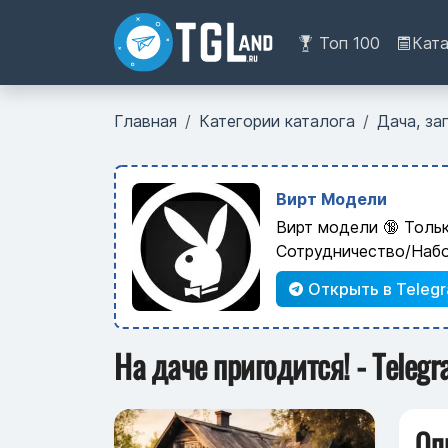
Топ 100
Кат
Главная
Категории каталога
Дача, за
Вирт Модели
Вирт модели 🔞 Толь
Сотрудничество/Наб
Открыть в Teleg
На даче пригодится! - Teleg
Оп