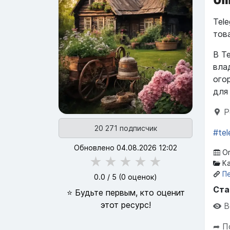
Tel
тов
В T
вла
ого
для
Р
20 271 подписчик
#tel
Обновлено 04.08.2026 12:02
Оп
★
★
★
★
★
Ка
П
0.0
/ 5 (
0
оценок)
Ста
⭐ Будьте первым, кто оценит
этот ресурс!
В
➦ П