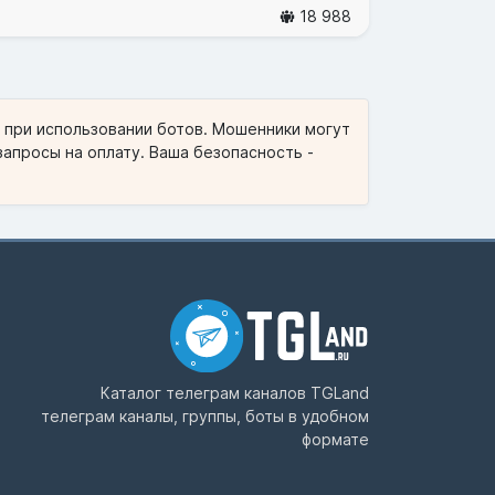
18 988
и при использовании ботов. Мошенники могут
запросы на оплату. Ваша безопасность -
Каталог телеграм каналов
TGLand
телеграм каналы, группы, боты в удобном
формате