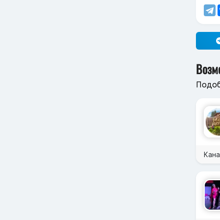
Возм
Подоб
Кана