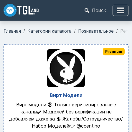
Поиск
Главная
Категории каталога
Познавательное
Ретр
Premium
Вирт Модели
Вирт модели 🔞 Только верифицированные
каналы✔️ Моделей без верификации не
добавляем даже за 💲 Жалобы/Сотрудничество/
Набор Моделей👉 @ccentino