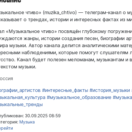
зыкальное чтиво» (muzika_chtivo) — телеграм-канал о м
сказывает о трендах, истории и интересных фактах из м
ал «Музыкальное чтиво» посвящён глубокому погружени
уждаются жанры, истории создания песен, биографии ар
мира музыки. Автор канала делится аналитическими мат
ересными наблюдениями, которые помогут слушателям л
усство. Канал будет полезен меломанам, музыкантам и в
текстом музыки.
оссия
ографии_артистов
#интересные_факты
#история_музыки
зыкальная_культура
#музыкальное_образование
#музык
зыкальные_тренды
убликован: 30.09.2025 08:59
тегория:
Музыка
ерейти