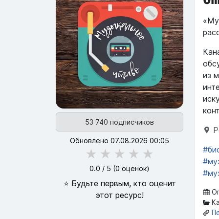
«Му
рас
Кан
обс
из 
инт
иск
кон
53 740 подписчиков
Р
Обновлено 07.08.2026 00:05
#би
★
★
★
★
★
#му
0.0
/ 5 (
0
оценок)
#му
⭐ Будьте первым, кто оценит
Оп
этот ресурс!
Ка
П