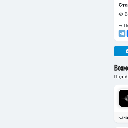
Ста
В
➦ П
Возм
Подоб
Кана