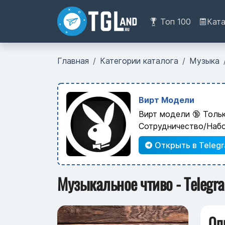
Топ 100
Кат
Главная
Категории каталога
Музыка
Вирт Модели
Вирт модели 🔞 Толь
Сотрудничество/Наб
Открыть в Teleg
Музыкальное чтиво - Telegr
Оп