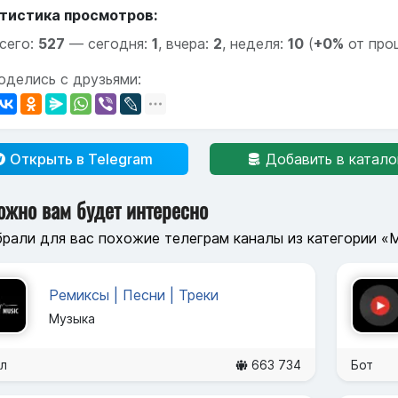
тистика просмотров:
сего:
527
—
сегодня:
1
,
вчера:
2
,
неделя:
10
(
+0%
от про
оделись с друзьями:
Открыть в Telegram
Добавить в катало
ожно вам будет интересно
рали для вас похожие телеграм каналы из категории «
Ремиксы | Песни | Треки
Музыка
л
663 734
Бот