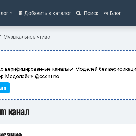
алог
Добавить в каталог
Поиск
Блог
Музыкальное чтиво
ко верифицированные каналы✔️ Моделей без верификаци
ор Моделей👉 @ccentino
ram
am канал
исание