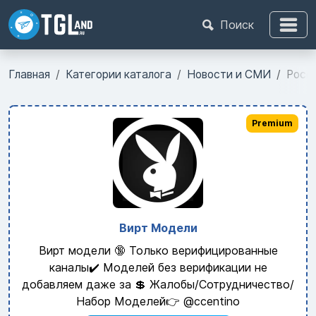
Поиск
Главная
Категории каталога
Новости и СМИ
Росси
Premium
Вирт Модели
Вирт модели 🔞 Только верифицированные
каналы✔️ Моделей без верификации не
добавляем даже за 💲 Жалобы/Сотрудничество/
Набор Моделей👉 @ccentino