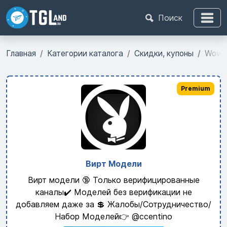
Поиск
Главная
Категории каталога
Скидки, купоны
Wow S
Premium
Вирт Модели
Вирт модели 🔞 Только верифицированные
каналы✔️ Моделей без верификации не
добавляем даже за 💲 Жалобы/Сотрудничество/
Набор Моделей👉 @ccentino