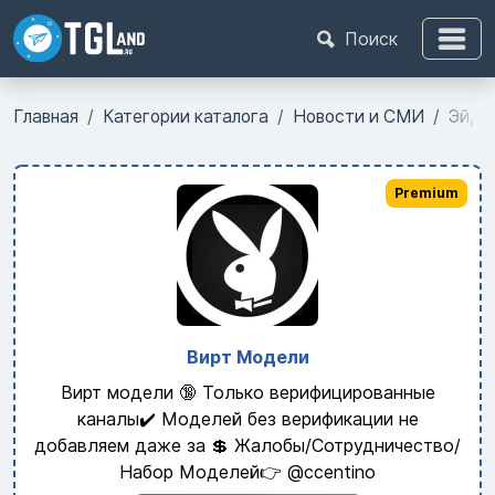
Поиск
Главная
Категории каталога
Новости и СМИ
Эй, Н
Premium
Вирт Модели
Вирт модели 🔞 Только верифицированные
каналы✔️ Моделей без верификации не
добавляем даже за 💲 Жалобы/Сотрудничество/
Набор Моделей👉 @ccentino