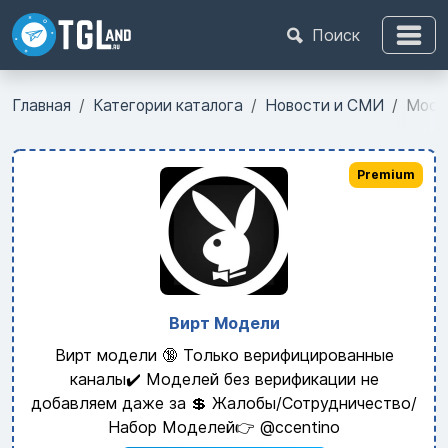
Поиск
Главная
Категории каталога
Новости и СМИ
Мосф
Premium
Вирт Модели
Вирт модели 🔞 Только верифицированные
каналы✔️ Моделей без верификации не
добавляем даже за 💲 Жалобы/Сотрудничество/
Набор Моделей👉 @ccentino