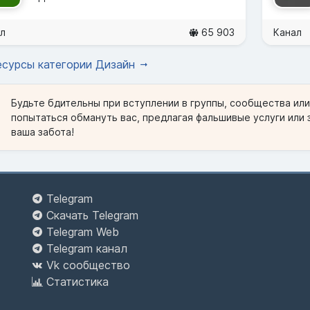
л
65 903
Канал
есурсы категории Дизайн
Будьте бдительны при вступлении в группы, сообщества ил
попытаться обмануть вас, предлагая фальшивые услуги или 
ваша забота!
Telegram
Скачать Telegram
Telegram Web
Telegram канал
Vk сообщество
Статистика