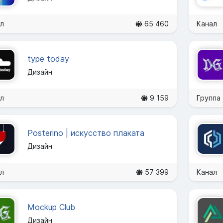
л
65 460
Канал
type today
Дизайн
л
9 159
Группа
Posterino | искусство плаката
Дизайн
л
57 399
Канал
Mockup Club
Дизайн