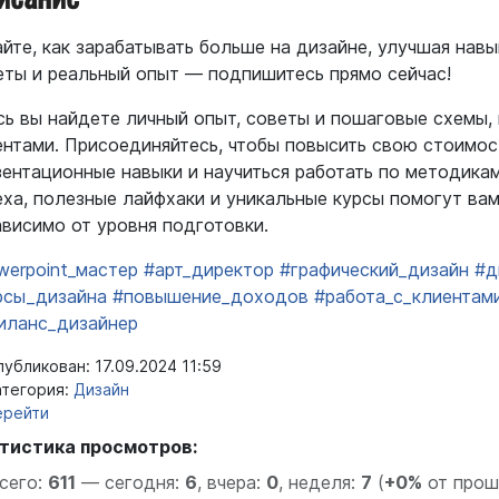
айте, как зарабатывать больше на дизайне, улучшая навы
еты и реальный опыт — подпишитесь прямо сейчас!
сь вы найдете личный опыт, советы и пошаговые схемы, 
ентами. Присоединяйтесь, чтобы повысить свою стоимост
зентационные навыки и научиться работать по методика
еха, полезные лайфхаки и уникальные курсы помогут ва
ависимо от уровня подготовки.
werpoint_мастер
#арт_директор
#графический_дизайн
#д
рсы_дизайна
#повышение_доходов
#работа_с_клиентам
иланс_дизайнер
убликован: 17.09.2024 11:59
тегория:
Дизайн
ерейти
тистика просмотров:
сего:
611
—
сегодня:
6
,
вчера:
0
,
неделя:
7
(
+0%
от прош