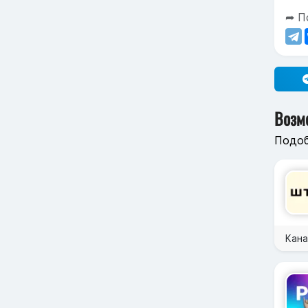
➦ П
Возм
Подоб
Кана