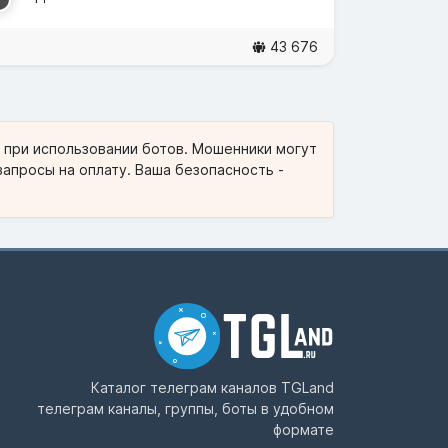
43 676
и при использовании ботов. Мошенники могут
запросы на оплату. Ваша безопасность -
Каталог телеграм каналов
TGLand
телеграм каналы, группы, боты в удобном
формате