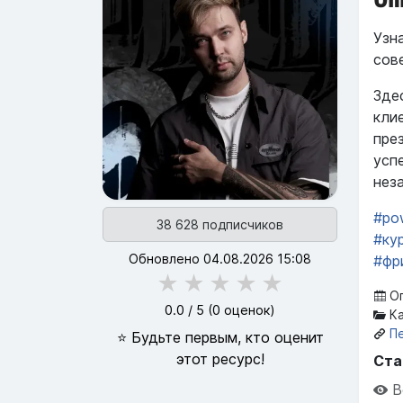
Узн
сов
Зде
кли
пре
усп
нез
#po
38 628 подписчиков
#ку
Обновлено 04.08.2026 15:08
#фр
★
★
★
★
★
Оп
0.0
/ 5 (
0
оценок)
Ка
П
⭐ Будьте первым, кто оценит
этот ресурс!
Ста
В