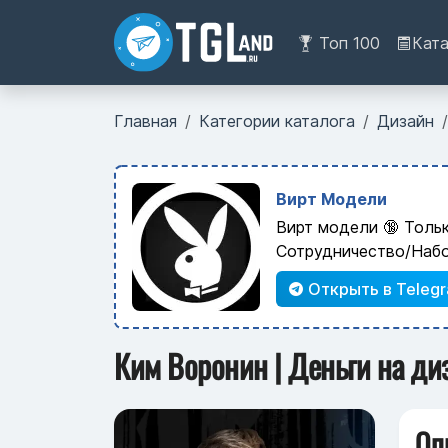
Топ 100
Кат
Главная
Категории каталога
Дизайн
Вирт Модели
Вирт модели 🔞 Толь
Сотрудничество/Наб
Открыть в Teleg
Ким Воронин | Деньги на ди
Оп