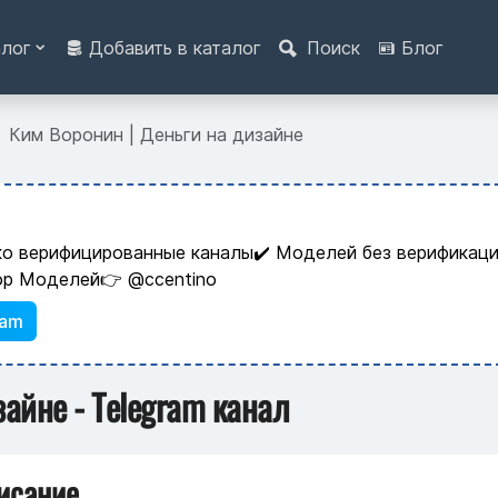
алог
Добавить в каталог
Поиск
Блог
Ким Воронин | Деньги на дизайне
ко верифицированные каналы✔️ Моделей без верификаци
ор Моделей👉 @ccentino
ram
зайне - Telegram канал
исание