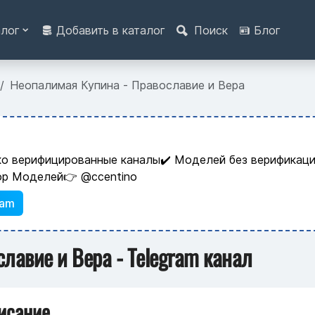
алог
Добавить в каталог
Поиск
Блог
Неопалимая Купина - Православие и Вера
ко верифицированные каналы✔️ Моделей без верификаци
ор Моделей👉 @ccentino
ram
лавие и Вера - Telegram канал
исание