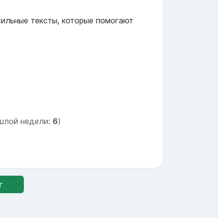
 сильные тексты, которые помогают
шлой недели:
6
)
г