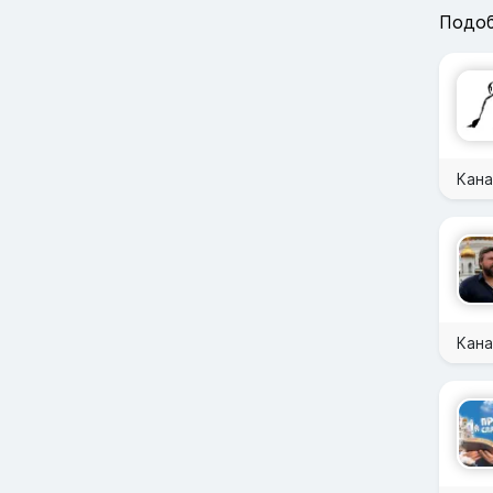
Подоб
Кана
Кана