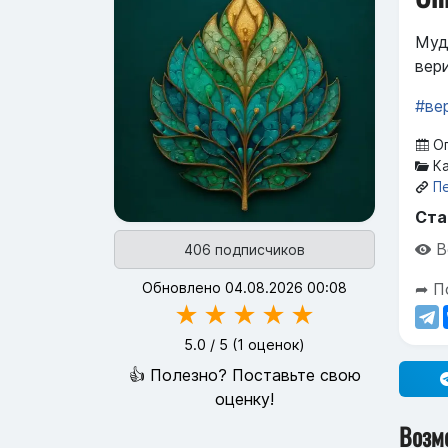
Муд
вер
#ве
Оп
Ка
П
Ста
В
406 подписчиков
Обновлено 04.08.2026 00:08
➦ П
★
★
★
★
★
5.0
/ 5 (
1
оценок)
👍 Полезно? Поставьте свою
оценку!
Возм