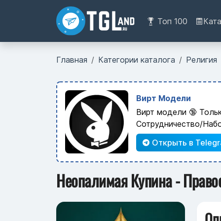
Топ 100
Кат
Главная
Категории каталога
Религия
Вирт Модели
Вирт модели 🔞 Толь
Сотрудничество/Наб
Открыть в Teleg
Неопалимая Купина - Правос
Оп