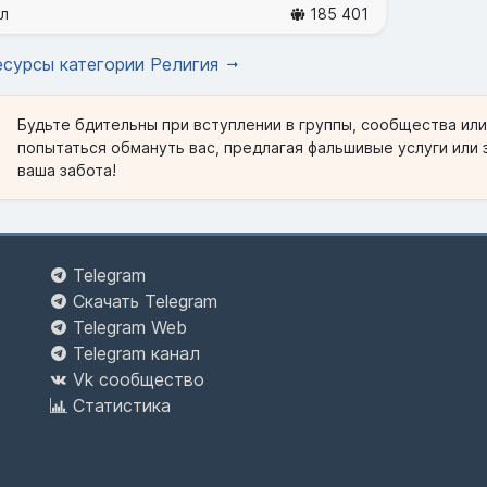
л
185 401
есурсы категории Религия
Будьте бдительны при вступлении в группы, сообщества ил
попытаться обмануть вас, предлагая фальшивые услуги или 
ваша забота!
Telegram
Скачать Telegram
Telegram Web
Telegram канал
Vk сообщество
Статистика