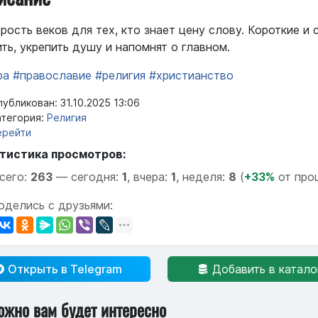
рость веков для тех, кто знает цену слову. Короткие и
ить, укрепить душу и напомнят о главном.
ра
#православие
#религия
#христианство
убликован: 31.10.2025 13:06
тегория:
Религия
ерейти
тистика просмотров:
сего:
263
—
сегодня:
1
,
вчера:
1
,
неделя:
8
(
+33%
от про
оделись с друзьями:
Открыть в Telegram
Добавить в катало
ожно вам будет интересно