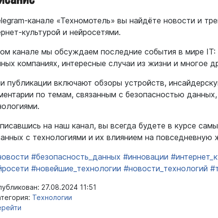
elegram-канале «Техномотель» вы найдёте новости и тре
ернет-культурой и нейросетями.
том канале мы обсуждаем последние события в мире IT:
пных компаниях, интересные случаи из жизни и многое д
и публикации включают обзоры устройств, инсайдерск
ментарии по темам, связанным с безопасностью данных
нологиями.
писавшись на наш канал, вы всегда будете в курсе самы
занных с технологиями и их влиянием на повседневную 
_новости
#безопасность_данных
#инновации
#интернет_к
йросети
#новейшие_технологии
#новости_технологий
#
убликован: 27.08.2024 11:51
тегория:
Технологии
ерейти