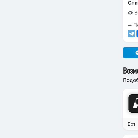
Ста
В
➦ П
Возм
Подоб
Бот