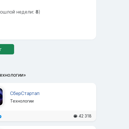
рошлой недели:
8
)
г
Технологии»
СберСтартап
Технологии
42 318