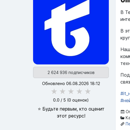
В T
инт
В э
кру
Наш
ком
тех
2 624 936 подписчиков
Под
свя
Обновлено 06.08.2026 18:12
★
★
★
★
★
#it
0.0
/ 5 (
0
оценок)
#не
⭐ Будьте первым, кто оценит
Оп
этот ресурс!
Ка
П