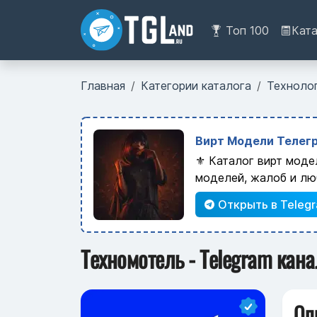
Топ 100
Кат
Главная
Категории каталога
Техноло
Вирт Модели Телегр
⚜️ Каталог вирт моде
моделей, жалоб и лю
Открыть в Teleg
Техномотель - Telegram кана
Оп