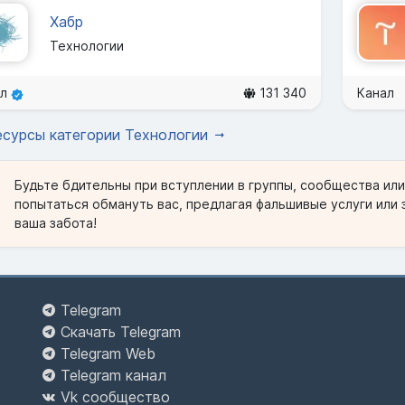
Хабр
Технологии
ал
131 340
Канал
есурсы категории Технологии
Будьте бдительны при вступлении в группы, сообщества ил
попытаться обмануть вас, предлагая фальшивые услуги или 
ваша забота!
Telegram
Скачать Telegram
Telegram Web
Telegram канал
Vk сообщество