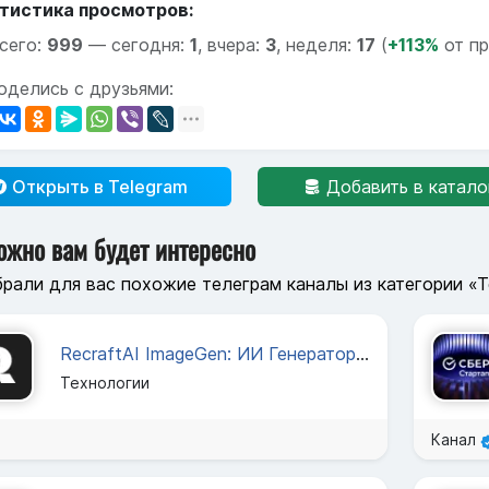
тистика просмотров:
сего:
999
—
сегодня:
1
,
вчера:
3
,
неделя:
17
(
+113%
от п
оделись с друзьями:
Открыть в Telegram
Добавить в катало
ожно вам будет интересно
рали для вас похожие телеграм каналы из категории «
RecraftAI ImageGen: ИИ Генератор Изображений
Технологии
Канал