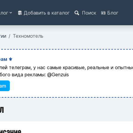
алог
Добавить в каталог
Поиск
Блог
гии
Техномотель
ам ⚜️
лей телеграм, у нас самые красивые, реальные и опытн
бого вида рекламы: @Genzuis
ram
л
исание