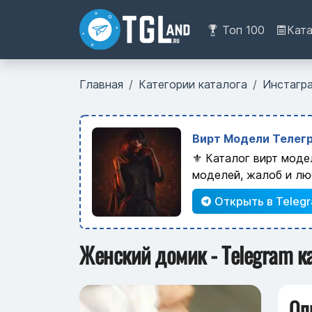
Топ 100
Кат
Главная
Категории каталога
Инстагр
Вирт Модели Телегр
⚜️ Каталог вирт моде
моделей, жалоб и лю
Открыть в Teleg
Женский домик - Telegram к
Оп