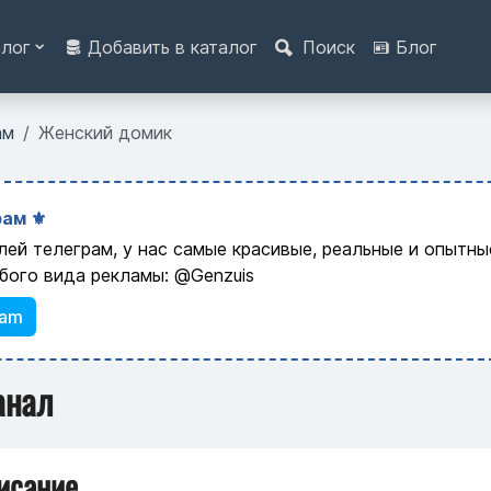
алог
Добавить в каталог
Поиск
Блог
ам
Женский домик
ам ⚜️
лей телеграм, у нас самые красивые, реальные и опытн
бого вида рекламы: @Genzuis
ram
анал
исание