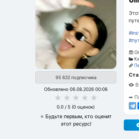
Это
пут
#ins
#пу
Оп
Ка
П
Ста
95 832 подписчика
В
Обновлено 06.08.2026 00:08
★
★
★
★
★
➦ П
0.0
/ 5 (
0
оценок)
⭐ Будьте первым, кто оценит
этот ресурс!