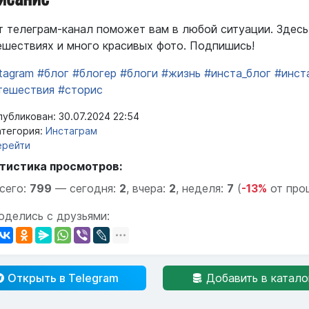
т телеграм-канал поможет вам в любой ситуации. Здес
ешествиях и много красивых фото. Подпишись!
tagram
#блог
#блогер
#блоги
#жизнь
#инста_блог
#инст
тешествия
#сторис
убликован: 30.07.2024 22:54
тегория:
Инстаграм
ерейти
тистика просмотров:
сего:
799
—
сегодня:
2
,
вчера:
2
,
неделя:
7
(
-13%
от про
оделись с друзьями:
Открыть в Telegram
Добавить в катало