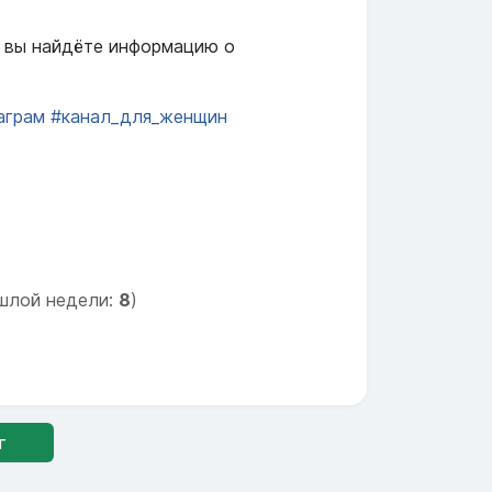
ь вы найдёте информацию о
аграм
#канал_для_женщин
шлой недели:
8
)
г