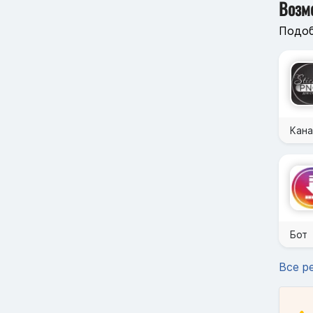
Возм
Подоб
Кана
Бот
Все р