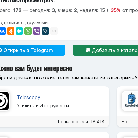
тистика просмотров:
сего:
172
—
сегодня:
3
,
вчера:
2
,
неделя:
15
(
-35%
от пр
оделись с друзьями:
Открыть в Telegram
Добавить в катало
ожно вам будет интересно
рали для вас похожие телеграм каналы из категории «
Telescopy
Утилиты и Инструменты
Пользователи: 18 418
Бот