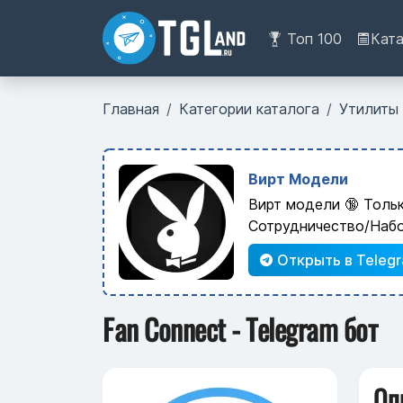
Топ 100
Кат
Главная
Категории каталога
Утилиты
Вирт Модели
Вирт модели 🔞 Толь
Сотрудничество/Наб
Открыть в Teleg
Fan Connect - Telegram бот
Оп