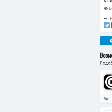
Ста
В
➦ П
Возм
Подоб
Бот