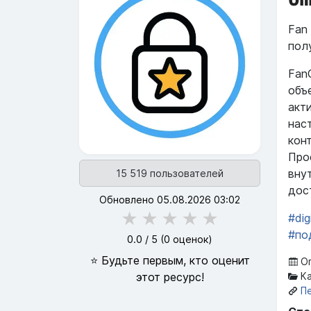
Fan
пол
Fan
объ
акт
нас
кон
Про
вну
15 519 пользователей
дос
Обновлено 05.08.2026 03:02
★
★
★
★
★
#dig
#по
0.0
/ 5 (
0
оценок)
⭐ Будьте первым, кто оценит
Оп
этот ресурс!
Ка
П