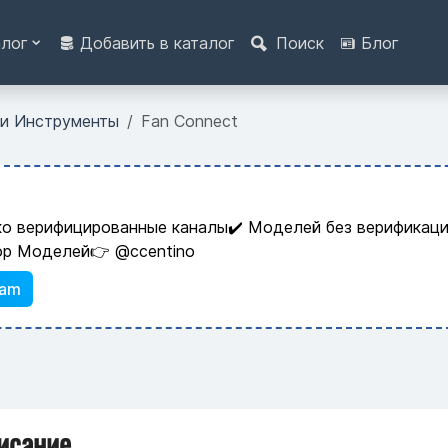
алог
Добавить в каталог
Поиск
Блог
 и Инструменты
Fan Connect
ко верифицированные каналы✔️ Моделей без верификаци
ор Моделей👉 @ccentino
ram
исание