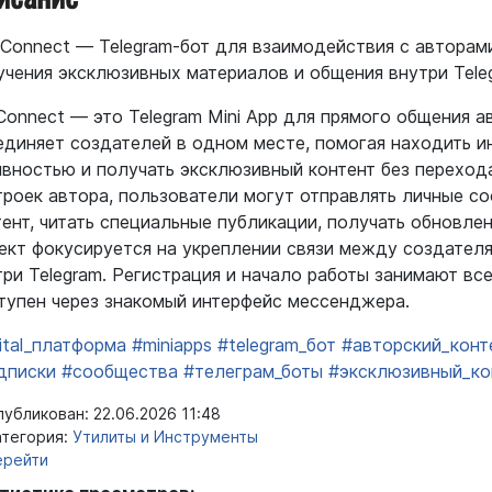
 Connect — Telegram-бот для взаимодействия с авторами
учения эксклюзивных материалов и общения внутри Tele
Connect — это Telegram Mini App для прямого общения 
единяет создателей в одном месте, помогая находить и
ивностью и получать эксклюзивный контент без перехода
троек автора, пользователи могут отправлять личные с
тент, читать специальные публикации, получать обновле
ект фокусируется на укреплении связи между создателя
три Telegram. Регистрация и начало работы занимают все
тупен через знакомый интерфейс мессенджера.
ital_платформа
#miniapps
#telegram_бот
#авторский_конт
дписки
#сообщества
#телеграм_боты
#эксклюзивный_ко
убликован: 22.06.2026 11:48
тегория:
Утилиты и Инструменты
ерейти