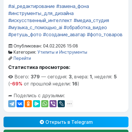
#ai_редактирование
#замена_фона
#инструменты_для_дизайна
#искусственный_интеллект
#медиа_студия
#музыка_с_помощью_ai
#обработка_видео
#ретушь_фото
#создание_аватар
#фото_товаров
Опубликован: 04.02.2026 15:08
Категория:
Утилиты и Инструменты
Перейти
Статистика просмотров:
Всего:
379
—
сегодня:
3
,
вчера:
1
,
неделя:
5
(
-69%
от прошлой недели:
16
)
➦ Поделись с друзьями:
Открыть в Telegram