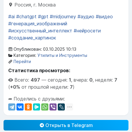
Россия, г. Москва
#ai
#chatgpt
#gpt
#midjourney
#аудио
#видео
#генерация_изображений
#искусственный_интеллект
#нейросети
#создание_картинок
Опубликован: 03.10.2025 10:13
Категория:
Утилиты и Инструменты
Перейти
Статистика просмотров:
Всего:
497
—
сегодня:
1
,
вчера:
0
,
неделя:
7
(
+0%
от прошлой недели:
7
)
➦ Поделись с друзьями:
Открыть в Telegram