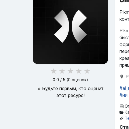
Pik
кон
Pik
быс
фор
пер
кре
прям
★
★
★
★
★
Р
0.0
/ 5 (
0
оценок)
#ai
⭐ Будьте первым, кто оценит
#ии
этот ресурс!
Оп
Ка
П
Ста