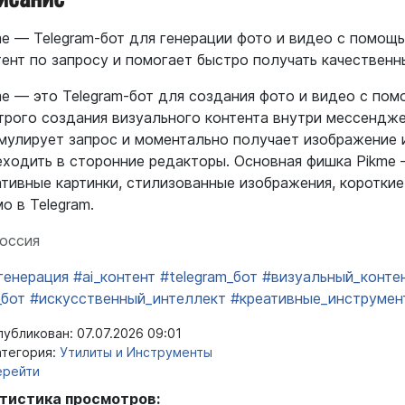
me — Telegram-бот для генерации фото и видео с помощ
тент по запросу и помогает быстро получать качественны
me — это Telegram-бот для создания фото и видео с по
трого создания визуального контента внутри мессендже
мулирует запрос и моментально получает изображение 
еходить в сторонние редакторы. Основная фишка Pikme
ативные картинки, стилизованные изображения, короткие
о в Telegram.
оссия
_генерация
#ai_контент
#telegram_бот
#визуальный_конте
_бот
#искусственный_интеллект
#креативные_инструмен
убликован: 07.07.2026 09:01
тегория:
Утилиты и Инструменты
ерейти
тистика просмотров: