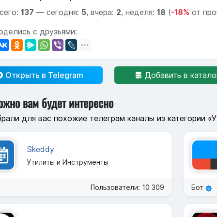
сего:
137
—
сегодня:
5
,
вчера:
2
,
неделя:
18
(
-18%
от про
оделись с друзьями:
Открыть в Telegram
Добавить в катало
ожно вам будет интересно
рали для вас похожие телеграм каналы из категории «
Skeddy
Утилиты и Инструменты
Пользователи: 10 309
Бот