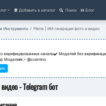
алог
Добавить в каталог
Поиск
Блог
 и Инструменты
Pikme | ИИ-генерация фото и видео
ко верифицированные каналы✔️ Моделей без верификаци
ор Моделей👉 @ccentino
ram
 видео - Telegram бот
исание