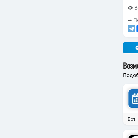
В
➦ П
Возм
Подоб
Бот