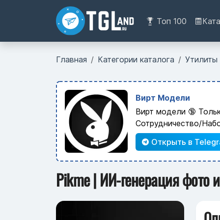
Топ 100
Кат
Главная
Категории каталога
Утилиты
Вирт Модели
Вирт модели 🔞 Толь
Сотрудничество/Наб
Открыть в Teleg
Pikme | ИИ-генерация фото и
Оп