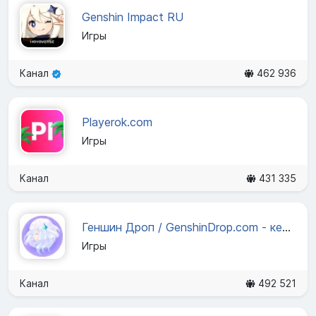
Genshin Impact RU
Игры
Канал
462 936
Playerok.com
Игры
Канал
431 335
Геншин Дроп / GenshinDrop.com - кейсы с примогемами
Игры
Канал
492 521