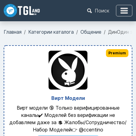
Поиск
Главная
Категории каталога
Общение
ДинОдин зна
Premium
Вирт Модели
Вирт модели 🔞 Только верифицированные
каналы✔️ Моделей без верификации не
добавляем даже за 💲 Жалобы/Сотрудничество/
Набор Моделей👉 @ccentino