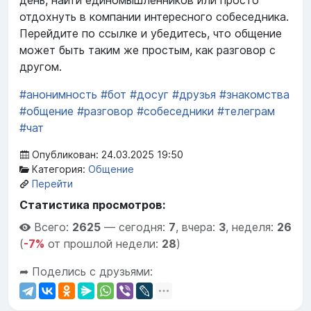
день, найти единомышленников или просто
отдохнуть в компании интересного собеседника.
Перейдите по ссылке и убедитесь, что общение
может быть таким же простым, как разговор с
другом.
#анонимность
#бот
#досуг
#друзья
#знакомства
#общение
#разговор
#собеседники
#телеграм
#чат
Опубликован: 24.03.2025 19:50
Категория:
Общение
Перейти
Статистика просмотров:
Всего:
2625
—
сегодня:
7
,
вчера:
3
,
неделя:
26
(
-7%
от прошлой недели:
28
)
➦ Поделись с друзьями: