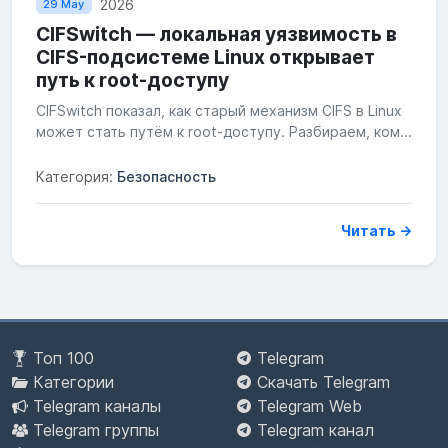
2026
29 May
CIFSwitch — локальная уязвимость в
CIFS-подсистеме Linux открывает
путь к root-доступу
CIFSwitch показал, как старый механизм CIFS в Linux
может стать путём к root-доступу. Разбираем, ком...
Категория:
Безопасность
Читать →
Топ 100
Telegram
Категории
Скачать Telegram
Telegram каналы
Telegram Web
Telegram группы
Telegram канал